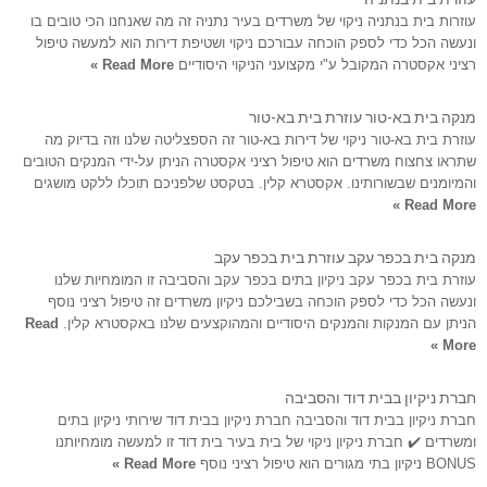
עוזרות בית בנתניה ניקוי של משרדים בעיר נתניה זה מה שאנחנו הכי טובים בו
ונעשה הכל כדי לספק הוכחה עבורכם ניקוי ושטיפת דירות הוא למעשה טיפול
רציני אקסטרה המקובל ע"י מקצועני הניקוי היסודיים
Read More »
מנקה בית בא-טור עוזרת בית בא-טור
עוזרת בית בא-טור ניקוי של דירות בא-טור זה הספצליטה שלנו וזה בדיוק מה
שתראו צחצוח משרדים הוא טיפול רציני אקסטרה הניתן על-ידי המנקים הטובים
והמיומנים שבשורותינו. אקסטרא קלין. בטקסט שלפניכם תוכלו ללקט מושגים
Read More »
מנקה בית בכפר עקב עוזרת בית בכפר עקב
עוזרת בית בכפר עקב ניקיון בתים בכפר עקב והסביבה זו המומחיות שלנו
ונעשה הכל כדי לספק הוכחה בשבילכם ניקיון משרדים זה טיפול רציני נוסף
הניתן עם המנקות והמנקים היסודיים והמהוקצעים שלנו באקסטרא קלין.
Read
More »
חברת ניקיון בבית דוד והסביבה
חברת ניקיון בבית דוד והסביבה חברת ניקיון בבית דוד שירותי ניקיון בתים
ומשרדים ✔️ חברת ניקיון ניקוי של בית בעיר בית דוד זו למעשה מומחיותנו
BONUS ניקיון בתי מגורים הוא טיפול רציני נוסף
Read More »