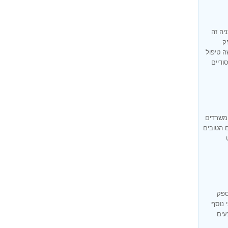
יה זה
ק
ה טיפול
ודיים
 משרדים
ם הטובים
ספק
 נוסף
עים