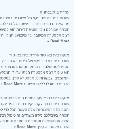
עוזרת בית בנתניה
עוזרות בית בנתניה ניקוי של משרדים בעיר נתנ
מה שאנחנו הכי טובים בו ונעשה הכל כדי לספ
הוכחה עבורכם ניקוי ושטיפת דירות הוא למעש
רציני אקסטרה המקובל ע"י מקצועני הניקוי היס
Read More »
מנקה בית בא-טור עוזרת בית בא-טור
עוזרת בית בא-טור ניקוי של דירות בא-טור זה
הספצליטה שלנו וזה בדיוק מה שתראו צחצוח
הוא טיפול רציני אקסטרה הניתן על-ידי המנקי
והמיומנים שבשורותינו. אקסטרא קלין. בטקסט
שלפניכם תוכלו ללקט מושגים
Read More »
מנקה בית בכפר עקב עוזרת בית בכפר עקב
עוזרת בית בכפר עקב ניקיון בתים בכפר עקב
והסביבה זו המומחיות שלנו ונעשה הכל כדי ל
הוכחה בשבילכם ניקיון משרדים זה טיפול רציני
הניתן עם המנקות והמנקים היסודיים והמהוקצ
שלנו באקסטרא קלין.
Read More »