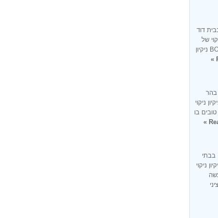
בית דוד
קוי של
בית בעיר בית דוד זו למעשה מומחיותנו BONUS ניקיון
 בהר
ון ניקוי
טובים בו
Rea
 בבתי
ון ניקוי
עשה
ציני