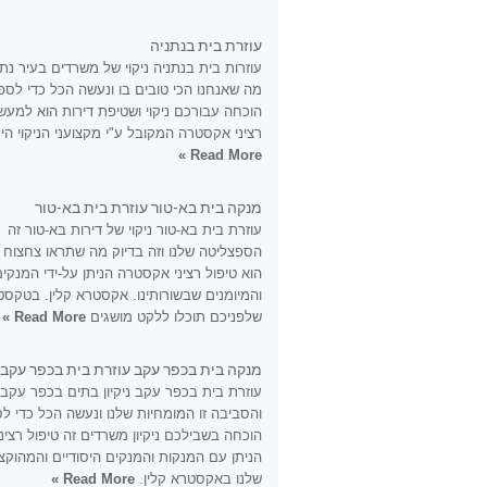
עוזרת בית בנתניה
עוזרות בית בנתניה ניקוי של משרדים בעיר נתנ
מה שאנחנו הכי טובים בו ונעשה הכל כדי לספ
הוכחה עבורכם ניקוי ושטיפת דירות הוא למעש
רציני אקסטרה המקובל ע"י מקצועני הניקוי היס
Read More »
מנקה בית בא-טור עוזרת בית בא-טור
עוזרת בית בא-טור ניקוי של דירות בא-טור זה
הספצליטה שלנו וזה בדיוק מה שתראו צחצוח
הוא טיפול רציני אקסטרה הניתן על-ידי המנקי
והמיומנים שבשורותינו. אקסטרא קלין. בטקסט
שלפניכם תוכלו ללקט מושגים
Read More »
מנקה בית בכפר עקב עוזרת בית בכפר עקב
עוזרת בית בכפר עקב ניקיון בתים בכפר עקב
והסביבה זו המומחיות שלנו ונעשה הכל כדי ל
הוכחה בשבילכם ניקיון משרדים זה טיפול רציני
הניתן עם המנקות והמנקים היסודיים והמהוקצ
שלנו באקסטרא קלין.
Read More »