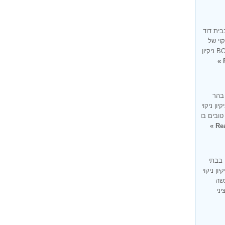
בית דוד
קוי של
בית בעיר בית דוד זו למעשה מומחיותנו BONUS ניקיון
 בהר
ון ניקוי
טובים בו
Rea
 בבתי
ון ניקוי
עשה
ציני