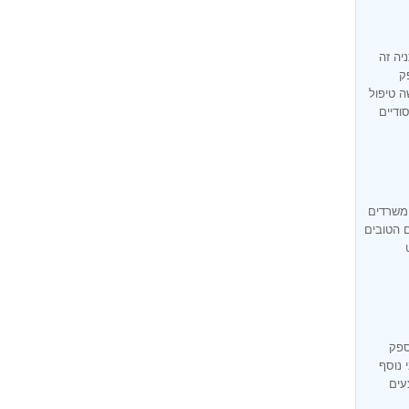
יה זה
ק
ה טיפול
ודיים
 משרדים
ם הטובים
ספק
 נוסף
עים