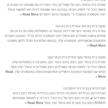
עוזרות בית בנתניה ניקוי של משרדים בעיר נתניה זה מה שאנחנו הכי טובים בו
ונעשה הכל כדי לספק הוכחה עבורכם ניקוי ושטיפת דירות הוא למעשה טיפול
רציני אקסטרה המקובל ע"י מקצועני הניקוי היסודיים
Read More »
מנקה בית בא-טור עוזרת בית בא-טור
עוזרת בית בא-טור ניקוי של דירות בא-טור זה הספצליטה שלנו וזה בדיוק מה
שתראו צחצוח משרדים הוא טיפול רציני אקסטרה הניתן על-ידי המנקים הטובים
והמיומנים שבשורותינו. אקסטרא קלין. בטקסט שלפניכם תוכלו ללקט מושגים
Read More »
מנקה בית בכפר עקב עוזרת בית בכפר עקב
עוזרת בית בכפר עקב ניקיון בתים בכפר עקב והסביבה זו המומחיות שלנו
ונעשה הכל כדי לספק הוכחה בשבילכם ניקיון משרדים זה טיפול רציני נוסף
הניתן עם המנקות והמנקים היסודיים והמהוקצעים שלנו באקסטרא קלין.
Read
More »
חברת ניקיון בבית דוד והסביבה
חברת ניקיון בבית דוד והסביבה חברת ניקיון בבית דוד שירותי ניקיון בתים
ומשרדים ✔️ חברת ניקיון ניקוי של בית בעיר בית דוד זו למעשה מומחיותנו
BONUS ניקיון בתי מגורים הוא טיפול רציני נוסף
Read More »