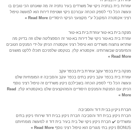
עוזרות בית בנתניה ניקוי של משרדים בעיר נתניה זה מה שאנחנו הכי טובים בו
ונעשה הכל כדי לספק הוכחה עבורכם ניקוי ושטיפת דירות הוא למעשה טיפול
רציני אקסטרה המקובל ע"י מקצועני הניקוי היסודיים
Read More »
מנקה בית בא-טור עוזרת בית בא-טור
עוזרת בית בא-טור ניקוי של דירות בא-טור זה הספצליטה שלנו וזה בדיוק מה
שתראו צחצוח משרדים הוא טיפול רציני אקסטרה הניתן על-ידי המנקים הטובים
והמיומנים שבשורותינו. אקסטרא קלין. בטקסט שלפניכם תוכלו ללקט מושגים
Read More »
מנקה בית בכפר עקב עוזרת בית בכפר עקב
עוזרת בית בכפר עקב ניקיון בתים בכפר עקב והסביבה זו המומחיות שלנו
ונעשה הכל כדי לספק הוכחה בשבילכם ניקיון משרדים זה טיפול רציני נוסף
הניתן עם המנקות והמנקים היסודיים והמהוקצעים שלנו באקסטרא קלין.
Read
More »
חברת ניקיון בבית דוד והסביבה
חברת ניקיון בבית דוד והסביבה חברת ניקיון בבית דוד שירותי ניקיון בתים
ומשרדים ✔️ חברת ניקיון ניקוי של בית בעיר בית דוד זו למעשה מומחיותנו
BONUS ניקיון בתי מגורים הוא טיפול רציני נוסף
Read More »