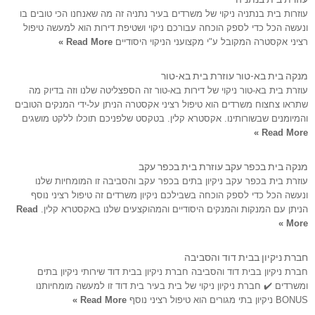
עוזרות בית בנתניה ניקוי של משרדים בעיר נתניה זה מה שאנחנו הכי טובים בו
ונעשה הכל כדי לספק הוכחה עבורכם ניקוי ושטיפת דירות הוא למעשה טיפול
רציני אקסטרה המקובל ע"י מקצועני הניקוי היסודיים
Read More »
מנקה בית בא-טור עוזרת בית בא-טור
עוזרת בית בא-טור ניקוי של דירות בא-טור זה הספצליטה שלנו וזה בדיוק מה
שתראו צחצוח משרדים הוא טיפול רציני אקסטרה הניתן על-ידי המנקים הטובים
והמיומנים שבשורותינו. אקסטרא קלין. בטקסט שלפניכם תוכלו ללקט מושגים
Read More »
מנקה בית בכפר עקב עוזרת בית בכפר עקב
עוזרת בית בכפר עקב ניקיון בתים בכפר עקב והסביבה זו המומחיות שלנו
ונעשה הכל כדי לספק הוכחה בשבילכם ניקיון משרדים זה טיפול רציני נוסף
הניתן עם המנקות והמנקים היסודיים והמהוקצעים שלנו באקסטרא קלין.
Read
More »
חברת ניקיון בבית דוד והסביבה
חברת ניקיון בבית דוד והסביבה חברת ניקיון בבית דוד שירותי ניקיון בתים
ומשרדים ✔️ חברת ניקיון ניקוי של בית בעיר בית דוד זו למעשה מומחיותנו
BONUS ניקיון בתי מגורים הוא טיפול רציני נוסף
Read More »