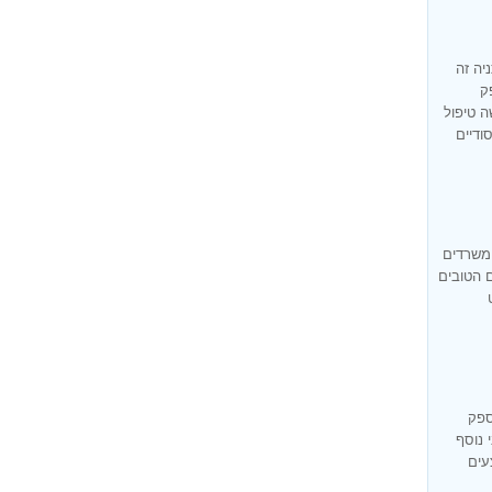
יה זה
ק
ה טיפול
ודיים
 משרדים
ם הטובים
ספק
 נוסף
עים