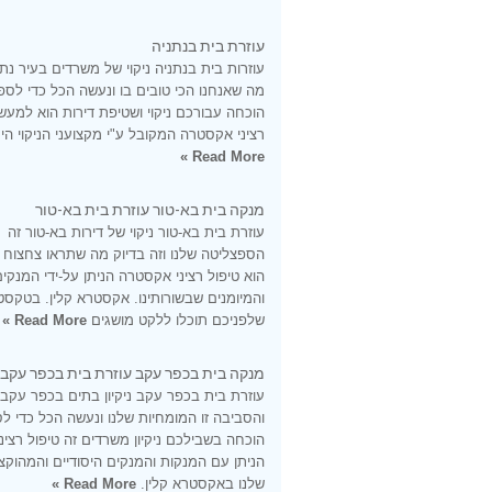
עוזרת בית בנתניה
עוזרות בית בנתניה ניקוי של משרדים בעיר נתנ
מה שאנחנו הכי טובים בו ונעשה הכל כדי לספ
הוכחה עבורכם ניקוי ושטיפת דירות הוא למעש
רציני אקסטרה המקובל ע"י מקצועני הניקוי היס
Read More »
מנקה בית בא-טור עוזרת בית בא-טור
עוזרת בית בא-טור ניקוי של דירות בא-טור זה
הספצליטה שלנו וזה בדיוק מה שתראו צחצוח
הוא טיפול רציני אקסטרה הניתן על-ידי המנקי
והמיומנים שבשורותינו. אקסטרא קלין. בטקסט
שלפניכם תוכלו ללקט מושגים
Read More »
מנקה בית בכפר עקב עוזרת בית בכפר עקב
עוזרת בית בכפר עקב ניקיון בתים בכפר עקב
והסביבה זו המומחיות שלנו ונעשה הכל כדי ל
הוכחה בשבילכם ניקיון משרדים זה טיפול רציני
הניתן עם המנקות והמנקים היסודיים והמהוקצ
שלנו באקסטרא קלין.
Read More »