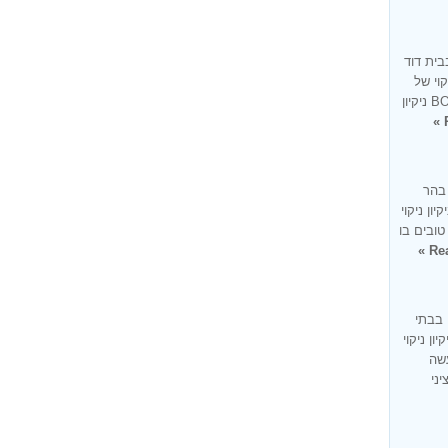
בית דוד
קוי של
בית בעיר בית דוד זו למעשה מומחיותנו BONUS ניקיון
 בהר
ון ניקוי
טובים בו
Rea
 בבתי
ון ניקוי
עשה
ציני