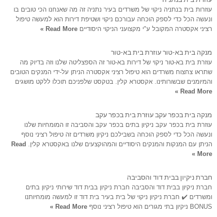
עוזרות בית בנתניה ניקוי של משרדים בעיר נתניה זה מה שאנחנו הכי טובים בו
ונעשה הכל כדי לספק הוכחה עבורכם ניקוי ושטיפת דירות הוא למעשה טיפול
רציני אקסטרה המקובל ע"י מקצועני הניקוי היסודיים
Read More »
מנקה בית בא-טור עוזרת בית בא-טור
עוזרת בית בא-טור ניקוי של דירות בא-טור זה הספצליטה שלנו וזה בדיוק מה
שתראו צחצוח משרדים הוא טיפול רציני אקסטרה הניתן על-ידי המנקים הטובים
והמיומנים שבשורותינו. אקסטרא קלין. בטקסט שלפניכם תוכלו ללקט מושגים
Read More »
מנקה בית בכפר עקב עוזרת בית בכפר עקב
עוזרת בית בכפר עקב ניקיון בתים בכפר עקב והסביבה זו המומחיות שלנו
ונעשה הכל כדי לספק הוכחה בשבילכם ניקיון משרדים זה טיפול רציני נוסף
הניתן עם המנקות והמנקים היסודיים והמהוקצעים שלנו באקסטרא קלין.
Read
More »
חברת ניקיון בבית דוד והסביבה
חברת ניקיון בבית דוד והסביבה חברת ניקיון בבית דוד שירותי ניקיון בתים
ומשרדים ✔️ חברת ניקיון ניקוי של בית בעיר בית דוד זו למעשה מומחיותנו
BONUS ניקיון בתי מגורים הוא טיפול רציני נוסף
Read More »