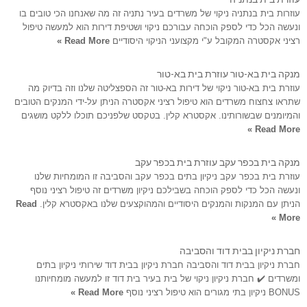
עוזרות בית בנתניה ניקוי של משרדים בעיר נתניה זה מה שאנחנו הכי טובים בו
ונעשה הכל כדי לספק הוכחה עבורכם ניקוי ושטיפת דירות הוא למעשה טיפול
רציני אקסטרה המקובל ע"י מקצועני הניקוי היסודיים
Read More »
מנקה בית בא-טור עוזרת בית בא-טור
עוזרת בית בא-טור ניקוי של דירות בא-טור זה הספצליטה שלנו וזה בדיוק מה
שתראו צחצוח משרדים הוא טיפול רציני אקסטרה הניתן על-ידי המנקים הטובים
והמיומנים שבשורותינו. אקסטרא קלין. בטקסט שלפניכם תוכלו ללקט מושגים
Read More »
מנקה בית בכפר עקב עוזרת בית בכפר עקב
עוזרת בית בכפר עקב ניקיון בתים בכפר עקב והסביבה זו המומחיות שלנו
ונעשה הכל כדי לספק הוכחה בשבילכם ניקיון משרדים זה טיפול רציני נוסף
הניתן עם המנקות והמנקים היסודיים והמהוקצעים שלנו באקסטרא קלין.
Read
More »
חברת ניקיון בבית דוד והסביבה
חברת ניקיון בבית דוד והסביבה חברת ניקיון בבית דוד שירותי ניקיון בתים
ומשרדים ✔️ חברת ניקיון ניקוי של בית בעיר בית דוד זו למעשה מומחיותנו
BONUS ניקיון בתי מגורים הוא טיפול רציני נוסף
Read More »