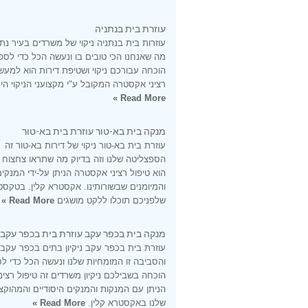
עוזרת בית בנתניה
עוזרות בית בנתניה ניקוי של משרדים בעיר נתנ
מה שאנחנו הכי טובים בו ונעשה הכל כדי לספ
הוכחה עבורכם ניקוי ושטיפת דירות הוא למעש
רציני אקסטרה המקובל ע"י מקצועני הניקוי היס
Read More »
מנקה בית בא-טור עוזרת בית בא-טור
עוזרת בית בא-טור ניקוי של דירות בא-טור זה
הספצליטה שלנו וזה בדיוק מה שתראו צחצוח
הוא טיפול רציני אקסטרה הניתן על-ידי המנקי
והמיומנים שבשורותינו. אקסטרא קלין. בטקסט
שלפניכם תוכלו ללקט מושגים
Read More »
מנקה בית בכפר עקב עוזרת בית בכפר עקב
עוזרת בית בכפר עקב ניקיון בתים בכפר עקב
והסביבה זו המומחיות שלנו ונעשה הכל כדי ל
הוכחה בשבילכם ניקיון משרדים זה טיפול רציני
הניתן עם המנקות והמנקים היסודיים והמהוקצ
שלנו באקסטרא קלין.
Read More »