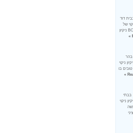
בית דוד
קוי של
בית בעיר בית דוד זו למעשה מומחיותנו BONUS ניקיון
 בהר
ון ניקוי
טובים בו
Rea
 בבתי
ון ניקוי
עשה
ציני