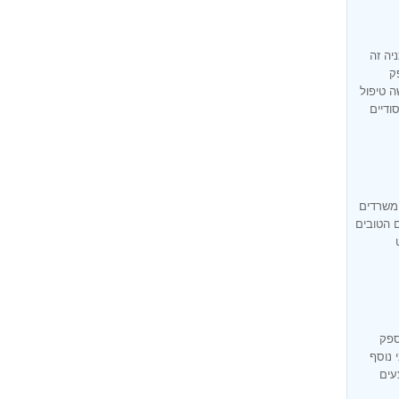
יה זה
ק
ה טיפול
ודיים
 משרדים
ם הטובים
ספק
 נוסף
עים