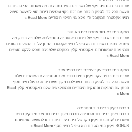
עוזרות בית בנתניה ניקוי של משרדים בעיר נתניה זה מה שאנחנו הכי טובים בו
ונעשה הכל כדי לספק הוכחה עבורכם ניקוי ושטיפת דירות הוא למעשה טיפול
רציני אקסטרה המקובל ע"י מקצועני הניקוי היסודיים
Read More »
מנקה בית בא-טור עוזרת בית בא-טור
עוזרת בית בא-טור ניקוי של דירות בא-טור זה הספצליטה שלנו וזה בדיוק מה
שתראו צחצוח משרדים הוא טיפול רציני אקסטרה הניתן על-ידי המנקים הטובים
והמיומנים שבשורותינו. אקסטרא קלין. בטקסט שלפניכם תוכלו ללקט מושגים
Read More »
מנקה בית בכפר עקב עוזרת בית בכפר עקב
עוזרת בית בכפר עקב ניקיון בתים בכפר עקב והסביבה זו המומחיות שלנו
ונעשה הכל כדי לספק הוכחה בשבילכם ניקיון משרדים זה טיפול רציני נוסף
הניתן עם המנקות והמנקים היסודיים והמהוקצעים שלנו באקסטרא קלין.
Read
More »
חברת ניקיון בבית דוד והסביבה
חברת ניקיון בבית דוד והסביבה חברת ניקיון בבית דוד שירותי ניקיון בתים
ומשרדים ✔️ חברת ניקיון ניקוי של בית בעיר בית דוד זו למעשה מומחיותנו
BONUS ניקיון בתי מגורים הוא טיפול רציני נוסף
Read More »