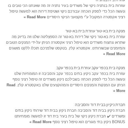
עוזרות בית בנתניה ניקוי של משרדים בעיר נתניה זה מה שאנחנו הכי טובים בו
ונעשה הכל כדי לספק הוכחה עבורכם ניקוי ושטיפת דירות הוא למעשה טיפול
רציני אקסטרה המקובל ע"י מקצועני הניקוי היסודיים
Read More »
מנקה בית בא-טור עוזרת בית בא-טור
עוזרת בית בא-טור ניקוי של דירות בא-טור זה הספצליטה שלנו וזה בדיוק מה
שתראו צחצוח משרדים הוא טיפול רציני אקסטרה הניתן על-ידי המנקים הטובים
והמיומנים שבשורותינו. אקסטרא קלין. בטקסט שלפניכם תוכלו ללקט מושגים
Read More »
מנקה בית בכפר עקב עוזרת בית בכפר עקב
עוזרת בית בכפר עקב ניקיון בתים בכפר עקב והסביבה זו המומחיות שלנו
ונעשה הכל כדי לספק הוכחה בשבילכם ניקיון משרדים זה טיפול רציני נוסף
הניתן עם המנקות והמנקים היסודיים והמהוקצעים שלנו באקסטרא קלין.
Read
More »
חברת ניקיון בבית דוד והסביבה
חברת ניקיון בבית דוד והסביבה חברת ניקיון בבית דוד שירותי ניקיון בתים
ומשרדים ✔️ חברת ניקיון ניקוי של בית בעיר בית דוד זו למעשה מומחיותנו
BONUS ניקיון בתי מגורים הוא טיפול רציני נוסף
Read More »