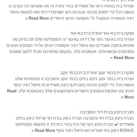
עוזרות בית בנתניה ניקוי של משרדים בעיר נתניה זה מה שאנחנו הכי טובים בו
ונעשה הכל כדי לספק הוכחה עבורכם ניקוי ושטיפת דירות הוא למעשה טיפול
רציני אקסטרה המקובל ע"י מקצועני הניקוי היסודיים
Read More »
מנקה בית בא-טור עוזרת בית בא-טור
עוזרת בית בא-טור ניקוי של דירות בא-טור זה הספצליטה שלנו וזה בדיוק מה
שתראו צחצוח משרדים הוא טיפול רציני אקסטרה הניתן על-ידי המנקים הטובים
והמיומנים שבשורותינו. אקסטרא קלין. בטקסט שלפניכם תוכלו ללקט מושגים
Read More »
מנקה בית בכפר עקב עוזרת בית בכפר עקב
עוזרת בית בכפר עקב ניקיון בתים בכפר עקב והסביבה זו המומחיות שלנו
ונעשה הכל כדי לספק הוכחה בשבילכם ניקיון משרדים זה טיפול רציני נוסף
הניתן עם המנקות והמנקים היסודיים והמהוקצעים שלנו באקסטרא קלין.
Read
More »
חברת ניקיון בבית דוד והסביבה
חברת ניקיון בבית דוד והסביבה חברת ניקיון בבית דוד שירותי ניקיון בתים
ומשרדים ✔️ חברת ניקיון ניקוי של בית בעיר בית דוד זו למעשה מומחיותנו
BONUS ניקיון בתי מגורים הוא טיפול רציני נוסף
Read More »