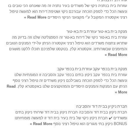
עוזרות בית בנתניה ניקוי של משרדים בעיר נתניה זה מה שאנחנו הכי טובים בו
ונעשה הכל כדי לספק הוכחה עבורכם ניקוי ושטיפת דירות הוא למעשה טיפול
רציני אקסטרה המקובל ע"י מקצועני הניקוי היסודיים
Read More »
מנקה בית בא-טור עוזרת בית בא-טור
עוזרת בית בא-טור ניקוי של דירות בא-טור זה הספצליטה שלנו וזה בדיוק מה
שתראו צחצוח משרדים הוא טיפול רציני אקסטרה הניתן על-ידי המנקים הטובים
והמיומנים שבשורותינו. אקסטרא קלין. בטקסט שלפניכם תוכלו ללקט מושגים
Read More »
מנקה בית בכפר עקב עוזרת בית בכפר עקב
עוזרת בית בכפר עקב ניקיון בתים בכפר עקב והסביבה זו המומחיות שלנו
ונעשה הכל כדי לספק הוכחה בשבילכם ניקיון משרדים זה טיפול רציני נוסף
הניתן עם המנקות והמנקים היסודיים והמהוקצעים שלנו באקסטרא קלין.
Read
More »
חברת ניקיון בבית דוד והסביבה
חברת ניקיון בבית דוד והסביבה חברת ניקיון בבית דוד שירותי ניקיון בתים
ומשרדים ✔️ חברת ניקיון ניקוי של בית בעיר בית דוד זו למעשה מומחיותנו
BONUS ניקיון בתי מגורים הוא טיפול רציני נוסף
Read More »