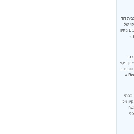
בית דוד
קוי של
בית בעיר בית דוד זו למעשה מומחיותנו BONUS ניקיון
 בהר
ון ניקוי
טובים בו
Rea
 בבתי
ון ניקוי
עשה
ציני