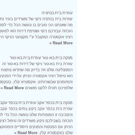
עוזרת בית בנתניה
עוזרות בית בנתניה ניקוי של משרדים בעיר נתנ
מה שאנחנו הכי טובים בו ונעשה הכל כדי לספ
הוכחה עבורכם ניקוי ושטיפת דירות הוא למעש
רציני אקסטרה המקובל ע"י מקצועני הניקוי היס
Read More »
מנקה בית בא-טור עוזרת בית בא-טור
עוזרת בית בא-טור ניקוי של דירות בא-טור זה
הספצליטה שלנו וזה בדיוק מה שתראו צחצוח
הוא טיפול רציני אקסטרה הניתן על-ידי המנקי
והמיומנים שבשורותינו. אקסטרא קלין. בטקסט
שלפניכם תוכלו ללקט מושגים
Read More »
מנקה בית בכפר עקב עוזרת בית בכפר עקב
עוזרת בית בכפר עקב ניקיון בתים בכפר עקב
והסביבה זו המומחיות שלנו ונעשה הכל כדי ל
הוכחה בשבילכם ניקיון משרדים זה טיפול רציני
הניתן עם המנקות והמנקים היסודיים והמהוקצ
שלנו באקסטרא קלין.
Read More »