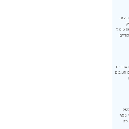
יה זה
ק
ה טיפול
ודיים
 משרדים
ם הטובים
ספק
 נוסף
עים