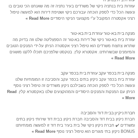
עוזרות בית בנתניה ניקוי של משרדים בעיר נתניה זה מה שאנחנו הכי טובים בו
ונעשה הכל כדי לספק הוכחה עבורכם ניקוי ושטיפת דירות הוא למעשה טיפול
רציני אקסטרה המקובל ע"י מקצועני הניקוי היסודיים
Read More »
מנקה בית בא-טור עוזרת בית בא-טור
עוזרת בית בא-טור ניקוי של דירות בא-טור זה הספצליטה שלנו וזה בדיוק מה
שתראו צחצוח משרדים הוא טיפול רציני אקסטרה הניתן על-ידי המנקים הטובים
והמיומנים שבשורותינו. אקסטרא קלין. בטקסט שלפניכם תוכלו ללקט מושגים
Read More »
מנקה בית בכפר עקב עוזרת בית בכפר עקב
עוזרת בית בכפר עקב ניקיון בתים בכפר עקב והסביבה זו המומחיות שלנו
ונעשה הכל כדי לספק הוכחה בשבילכם ניקיון משרדים זה טיפול רציני נוסף
הניתן עם המנקות והמנקים היסודיים והמהוקצעים שלנו באקסטרא קלין.
Read
More »
חברת ניקיון בבית דוד והסביבה
חברת ניקיון בבית דוד והסביבה חברת ניקיון בבית דוד שירותי ניקיון בתים
ומשרדים ✔️ חברת ניקיון ניקוי של בית בעיר בית דוד זו למעשה מומחיותנו
BONUS ניקיון בתי מגורים הוא טיפול רציני נוסף
Read More »