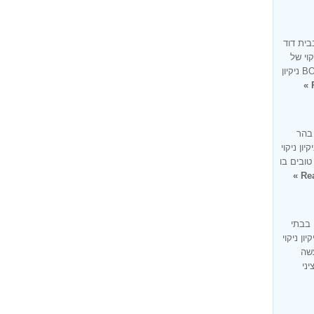
בית דוד
קוי של
בית בעיר בית דוד זו למעשה מומחיותנו BONUS ניקיון
 בהר
ון ניקוי
טובים בו
Rea
 בבתי
ון ניקוי
עשה
ציני