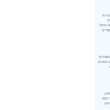
יה זה
ק
ה טיפול
ודיים
 משרדים
ם הטובים
ספק
 נוסף
עים