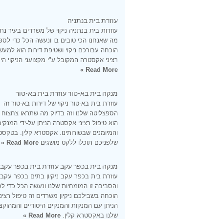
עוזרת בית בנתניה
עוזרות בית בנתניה ניקוי של משרדים בעיר נתנ
מה שאנחנו הכי טובים בו ונעשה הכל כדי לספ
הוכחה עבורכם ניקוי ושטיפת דירות הוא למעש
רציני אקסטרה המקובל ע"י מקצועני הניקוי היס
Read More »
מנקה בית בא-טור עוזרת בית בא-טור
עוזרת בית בא-טור ניקוי של דירות בא-טור זה
הספצליטה שלנו וזה בדיוק מה שתראו צחצוח
הוא טיפול רציני אקסטרה הניתן על-ידי המנקי
והמיומנים שבשורותינו. אקסטרא קלין. בטקסט
שלפניכם תוכלו ללקט מושגים
Read More »
מנקה בית בכפר עקב עוזרת בית בכפר עקב
עוזרת בית בכפר עקב ניקיון בתים בכפר עקב
והסביבה זו המומחיות שלנו ונעשה הכל כדי ל
הוכחה בשבילכם ניקיון משרדים זה טיפול רציני
הניתן עם המנקות והמנקים היסודיים והמהוקצ
שלנו באקסטרא קלין.
Read More »