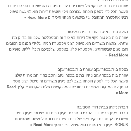
עוזרות בית בנתניה ניקוי של משרדים בעיר נתניה זה מה שאנחנו הכי טובים בו
ונעשה הכל כדי לספק הוכחה עבורכם ניקוי ושטיפת דירות הוא למעשה טיפול
רציני אקסטרה המקובל ע"י מקצועני הניקוי היסודיים
Read More »
מנקה בית בא-טור עוזרת בית בא-טור
עוזרת בית בא-טור ניקוי של דירות בא-טור זה הספצליטה שלנו וזה בדיוק מה
שתראו צחצוח משרדים הוא טיפול רציני אקסטרה הניתן על-ידי המנקים הטובים
והמיומנים שבשורותינו. אקסטרא קלין. בטקסט שלפניכם תוכלו ללקט מושגים
Read More »
מנקה בית בכפר עקב עוזרת בית בכפר עקב
עוזרת בית בכפר עקב ניקיון בתים בכפר עקב והסביבה זו המומחיות שלנו
ונעשה הכל כדי לספק הוכחה בשבילכם ניקיון משרדים זה טיפול רציני נוסף
הניתן עם המנקות והמנקים היסודיים והמהוקצעים שלנו באקסטרא קלין.
Read
More »
חברת ניקיון בבית דוד והסביבה
חברת ניקיון בבית דוד והסביבה חברת ניקיון בבית דוד שירותי ניקיון בתים
ומשרדים ✔️ חברת ניקיון ניקוי של בית בעיר בית דוד זו למעשה מומחיותנו
BONUS ניקיון בתי מגורים הוא טיפול רציני נוסף
Read More »