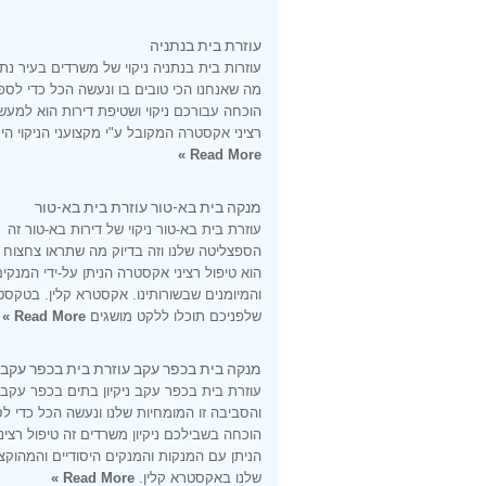
עוזרת בית בנתניה
עוזרות בית בנתניה ניקוי של משרדים בעיר נתנ
מה שאנחנו הכי טובים בו ונעשה הכל כדי לספ
הוכחה עבורכם ניקוי ושטיפת דירות הוא למעש
רציני אקסטרה המקובל ע"י מקצועני הניקוי היס
Read More »
מנקה בית בא-טור עוזרת בית בא-טור
עוזרת בית בא-טור ניקוי של דירות בא-טור זה
הספצליטה שלנו וזה בדיוק מה שתראו צחצוח
הוא טיפול רציני אקסטרה הניתן על-ידי המנקי
והמיומנים שבשורותינו. אקסטרא קלין. בטקסט
שלפניכם תוכלו ללקט מושגים
Read More »
מנקה בית בכפר עקב עוזרת בית בכפר עקב
עוזרת בית בכפר עקב ניקיון בתים בכפר עקב
והסביבה זו המומחיות שלנו ונעשה הכל כדי ל
הוכחה בשבילכם ניקיון משרדים זה טיפול רציני
הניתן עם המנקות והמנקים היסודיים והמהוקצ
שלנו באקסטרא קלין.
Read More »