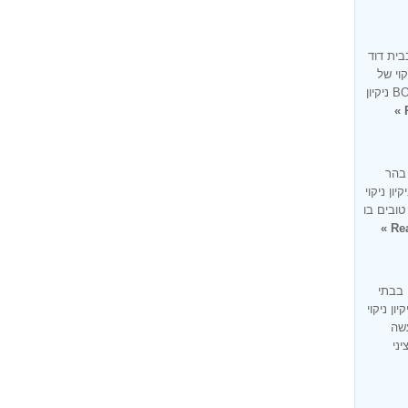
בית דוד
קוי של
בית בעיר בית דוד זו למעשה מומחיותנו BONUS ניקיון
 בהר
ון ניקוי
טובים בו
Rea
 בבתי
ון ניקוי
עשה
ציני