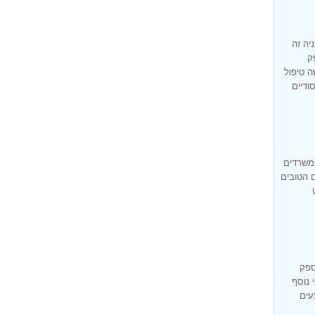
יה זה
ק
ה טיפול
ודיים
 משרדים
ם הטובים
ספק
 נוסף
עים