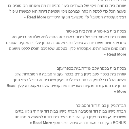
עוזרות בית בנתניה ניקוי של משרדים בעיר נתניה זה מה שאנחנו הכי טובים בו
ונעשה הכל כדי לספק הוכחה עבורכם ניקוי ושטיפת דירות הוא למעשה טיפול
רציני אקסטרה המקובל ע"י מקצועני הניקוי היסודיים
Read More »
מנקה בית בא-טור עוזרת בית בא-טור
עוזרת בית בא-טור ניקוי של דירות בא-טור זה הספצליטה שלנו וזה בדיוק מה
שתראו צחצוח משרדים הוא טיפול רציני אקסטרה הניתן על-ידי המנקים הטובים
והמיומנים שבשורותינו. אקסטרא קלין. בטקסט שלפניכם תוכלו ללקט מושגים
Read More »
מנקה בית בכפר עקב עוזרת בית בכפר עקב
עוזרת בית בכפר עקב ניקיון בתים בכפר עקב והסביבה זו המומחיות שלנו
ונעשה הכל כדי לספק הוכחה בשבילכם ניקיון משרדים זה טיפול רציני נוסף
הניתן עם המנקות והמנקים היסודיים והמהוקצעים שלנו באקסטרא קלין.
Read
More »
חברת ניקיון בבית דוד והסביבה
חברת ניקיון בבית דוד והסביבה חברת ניקיון בבית דוד שירותי ניקיון בתים
ומשרדים ✔️ חברת ניקיון ניקוי של בית בעיר בית דוד זו למעשה מומחיותנו
BONUS ניקיון בתי מגורים הוא טיפול רציני נוסף
Read More »