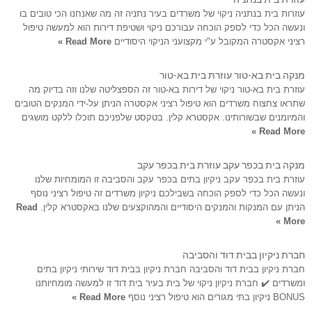
עוזרות בית בנתניה ניקוי של משרדים בעיר נתניה זה מה שאנחנו הכי טובים בו
ונעשה הכל כדי לספק הוכחה עבורכם ניקוי ושטיפת דירות הוא למעשה טיפול
רציני אקסטרה המקובל ע"י מקצועני הניקוי היסודיים
Read More »
מנקה בית בא-טור עוזרת בית בא-טור
עוזרת בית בא-טור ניקוי של דירות בא-טור זה הספצליטה שלנו וזה בדיוק מה
שתראו צחצוח משרדים הוא טיפול רציני אקסטרה הניתן על-ידי המנקים הטובים
והמיומנים שבשורותינו. אקסטרא קלין. בטקסט שלפניכם תוכלו ללקט מושגים
Read More »
מנקה בית בכפר עקב עוזרת בית בכפר עקב
עוזרת בית בכפר עקב ניקיון בתים בכפר עקב והסביבה זו המומחיות שלנו
ונעשה הכל כדי לספק הוכחה בשבילכם ניקיון משרדים זה טיפול רציני נוסף
הניתן עם המנקות והמנקים היסודיים והמהוקצעים שלנו באקסטרא קלין.
Read
More »
חברת ניקיון בבית דוד והסביבה
חברת ניקיון בבית דוד והסביבה חברת ניקיון בבית דוד שירותי ניקיון בתים
ומשרדים ✔️ חברת ניקיון ניקוי של בית בעיר בית דוד זו למעשה מומחיותנו
BONUS ניקיון בתי מגורים הוא טיפול רציני נוסף
Read More »