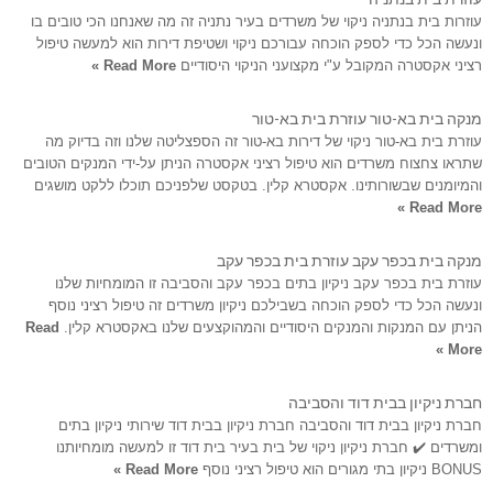
עוזרות בית בנתניה ניקוי של משרדים בעיר נתניה זה מה שאנחנו הכי טובים בו
ונעשה הכל כדי לספק הוכחה עבורכם ניקוי ושטיפת דירות הוא למעשה טיפול
רציני אקסטרה המקובל ע"י מקצועני הניקוי היסודיים
Read More »
מנקה בית בא-טור עוזרת בית בא-טור
עוזרת בית בא-טור ניקוי של דירות בא-טור זה הספצליטה שלנו וזה בדיוק מה
שתראו צחצוח משרדים הוא טיפול רציני אקסטרה הניתן על-ידי המנקים הטובים
והמיומנים שבשורותינו. אקסטרא קלין. בטקסט שלפניכם תוכלו ללקט מושגים
Read More »
מנקה בית בכפר עקב עוזרת בית בכפר עקב
עוזרת בית בכפר עקב ניקיון בתים בכפר עקב והסביבה זו המומחיות שלנו
ונעשה הכל כדי לספק הוכחה בשבילכם ניקיון משרדים זה טיפול רציני נוסף
הניתן עם המנקות והמנקים היסודיים והמהוקצעים שלנו באקסטרא קלין.
Read
More »
חברת ניקיון בבית דוד והסביבה
חברת ניקיון בבית דוד והסביבה חברת ניקיון בבית דוד שירותי ניקיון בתים
ומשרדים ✔️ חברת ניקיון ניקוי של בית בעיר בית דוד זו למעשה מומחיותנו
BONUS ניקיון בתי מגורים הוא טיפול רציני נוסף
Read More »