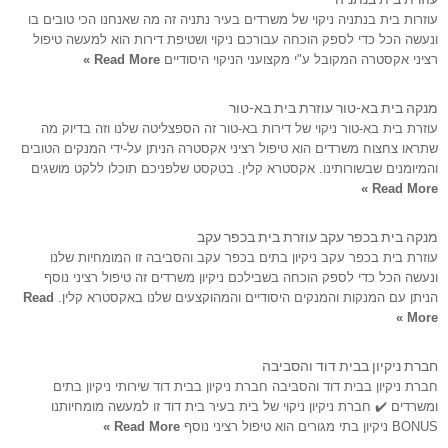
עוזרות בית בנתניה ניקוי של משרדים בעיר נתניה זה מה שאנחנו הכי טובים בו
ונעשה הכל כדי לספק הוכחה עבורכם ניקוי ושטיפת דירות הוא למעשה טיפול
רציני אקסטרה המקובל ע"י מקצועני הניקוי היסודיים
Read More »
מנקה בית בא-טור עוזרת בית בא-טור
עוזרת בית בא-טור ניקוי של דירות בא-טור זה הספצליטה שלנו וזה בדיוק מה
שתראו צחצוח משרדים הוא טיפול רציני אקסטרה הניתן על-ידי המנקים הטובים
והמיומנים שבשורותינו. אקסטרא קלין. בטקסט שלפניכם תוכלו ללקט מושגים
Read More »
מנקה בית בכפר עקב עוזרת בית בכפר עקב
עוזרת בית בכפר עקב ניקיון בתים בכפר עקב והסביבה זו המומחיות שלנו
ונעשה הכל כדי לספק הוכחה בשבילכם ניקיון משרדים זה טיפול רציני נוסף
הניתן עם המנקות והמנקים היסודיים והמהוקצעים שלנו באקסטרא קלין.
Read
More »
חברת ניקיון בבית דוד והסביבה
חברת ניקיון בבית דוד והסביבה חברת ניקיון בבית דוד שירותי ניקיון בתים
ומשרדים ✔️ חברת ניקיון ניקוי של בית בעיר בית דוד זו למעשה מומחיותנו
BONUS ניקיון בתי מגורים הוא טיפול רציני נוסף
Read More »