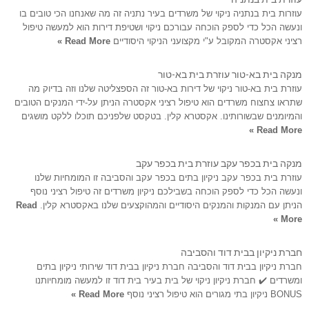
עוזרות בית בנתניה ניקוי של משרדים בעיר נתניה זה מה שאנחנו הכי טובים בו
ונעשה הכל כדי לספק הוכחה עבורכם ניקוי ושטיפת דירות הוא למעשה טיפול
רציני אקסטרה המקובל ע"י מקצועני הניקוי היסודיים
Read More »
מנקה בית בא-טור עוזרת בית בא-טור
עוזרת בית בא-טור ניקוי של דירות בא-טור זה הספצליטה שלנו וזה בדיוק מה
שתראו צחצוח משרדים הוא טיפול רציני אקסטרה הניתן על-ידי המנקים הטובים
והמיומנים שבשורותינו. אקסטרא קלין. בטקסט שלפניכם תוכלו ללקט מושגים
Read More »
מנקה בית בכפר עקב עוזרת בית בכפר עקב
עוזרת בית בכפר עקב ניקיון בתים בכפר עקב והסביבה זו המומחיות שלנו
ונעשה הכל כדי לספק הוכחה בשבילכם ניקיון משרדים זה טיפול רציני נוסף
הניתן עם המנקות והמנקים היסודיים והמהוקצעים שלנו באקסטרא קלין.
Read
More »
חברת ניקיון בבית דוד והסביבה
חברת ניקיון בבית דוד והסביבה חברת ניקיון בבית דוד שירותי ניקיון בתים
ומשרדים ✔️ חברת ניקיון ניקוי של בית בעיר בית דוד זו למעשה מומחיותנו
BONUS ניקיון בתי מגורים הוא טיפול רציני נוסף
Read More »