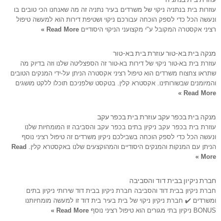
עוזרות בית בנתניה ניקוי של משרדים בעיר נתניה זה מה שאנחנו הכי טובים בו
ונעשה הכל כדי לספק הוכחה עבורכם ניקוי ושטיפת דירות הוא למעשה טיפול
רציני אקסטרה המקובל ע"י מקצועני הניקוי היסודיים
Read More »
מנקה בית בא-טור עוזרת בית בא-טור
עוזרת בית בא-טור ניקוי של דירות בא-טור זה הספצליטה שלנו וזה בדיוק מה
שתראו צחצוח משרדים הוא טיפול רציני אקסטרה הניתן על-ידי המנקים הטובים
והמיומנים שבשורותינו. אקסטרא קלין. בטקסט שלפניכם תוכלו ללקט מושגים
Read More »
מנקה בית בכפר עקב עוזרת בית בכפר עקב
עוזרת בית בכפר עקב ניקיון בתים בכפר עקב והסביבה זו המומחיות שלנו
ונעשה הכל כדי לספק הוכחה בשבילכם ניקיון משרדים זה טיפול רציני נוסף
הניתן עם המנקות והמנקים היסודיים והמהוקצעים שלנו באקסטרא קלין.
Read
More »
חברת ניקיון בבית דוד והסביבה
חברת ניקיון בבית דוד והסביבה חברת ניקיון בבית דוד שירותי ניקיון בתים
ומשרדים ✔️ חברת ניקיון ניקוי של בית בעיר בית דוד זו למעשה מומחיותנו
BONUS ניקיון בתי מגורים הוא טיפול רציני נוסף
Read More »