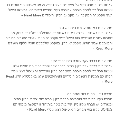
עוזרות בית בנתניה ניקוי של משרדים בעיר נתניה זה מה שאנחנו הכי טובים בו
ונעשה הכל כדי לספק הוכחה עבורכם ניקוי ושטיפת דירות הוא למעשה טיפול
רציני אקסטרה המקובל ע"י מקצועני הניקוי היסודיים
Read More »
מנקה בית בא-טור עוזרת בית בא-טור
עוזרת בית בא-טור ניקוי של דירות בא-טור זה הספצליטה שלנו וזה בדיוק מה
שתראו צחצוח משרדים הוא טיפול רציני אקסטרה הניתן על-ידי המנקים הטובים
והמיומנים שבשורותינו. אקסטרא קלין. בטקסט שלפניכם תוכלו ללקט מושגים
Read More »
מנקה בית בכפר עקב עוזרת בית בכפר עקב
עוזרת בית בכפר עקב ניקיון בתים בכפר עקב והסביבה זו המומחיות שלנו
ונעשה הכל כדי לספק הוכחה בשבילכם ניקיון משרדים זה טיפול רציני נוסף
הניתן עם המנקות והמנקים היסודיים והמהוקצעים שלנו באקסטרא קלין.
Read
More »
חברת ניקיון בבית דוד והסביבה
חברת ניקיון בבית דוד והסביבה חברת ניקיון בבית דוד שירותי ניקיון בתים
ומשרדים ✔️ חברת ניקיון ניקוי של בית בעיר בית דוד זו למעשה מומחיותנו
BONUS ניקיון בתי מגורים הוא טיפול רציני נוסף
Read More »