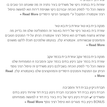
עוזרות בית בנתניה ניקוי של משרדים בעיר נתניה זה מה שאנחנו הכי טובים בו
ונעשה הכל כדי לספק הוכחה עבורכם ניקוי ושטיפת דירות הוא למעשה טיפול
רציני אקסטרה המקובל ע"י מקצועני הניקוי היסודיים
Read More »
מנקה בית בא-טור עוזרת בית בא-טור
עוזרת בית בא-טור ניקוי של דירות בא-טור זה הספצליטה שלנו וזה בדיוק מה
שתראו צחצוח משרדים הוא טיפול רציני אקסטרה הניתן על-ידי המנקים הטובים
והמיומנים שבשורותינו. אקסטרא קלין. בטקסט שלפניכם תוכלו ללקט מושגים
Read More »
מנקה בית בכפר עקב עוזרת בית בכפר עקב
עוזרת בית בכפר עקב ניקיון בתים בכפר עקב והסביבה זו המומחיות שלנו
ונעשה הכל כדי לספק הוכחה בשבילכם ניקיון משרדים זה טיפול רציני נוסף
הניתן עם המנקות והמנקים היסודיים והמהוקצעים שלנו באקסטרא קלין.
Read
More »
חברת ניקיון בבית דוד והסביבה
חברת ניקיון בבית דוד והסביבה חברת ניקיון בבית דוד שירותי ניקיון בתים
ומשרדים ✔️ חברת ניקיון ניקוי של בית בעיר בית דוד זו למעשה מומחיותנו
BONUS ניקיון בתי מגורים הוא טיפול רציני נוסף
Read More »