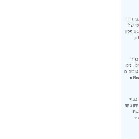
בית דוד
קוי של
בית בעיר בית דוד זו למעשה מומחיותנו BONUS ניקיון
 בהר
ון ניקוי
טובים בו
Rea
 בבתי
ון ניקוי
עשה
ציני