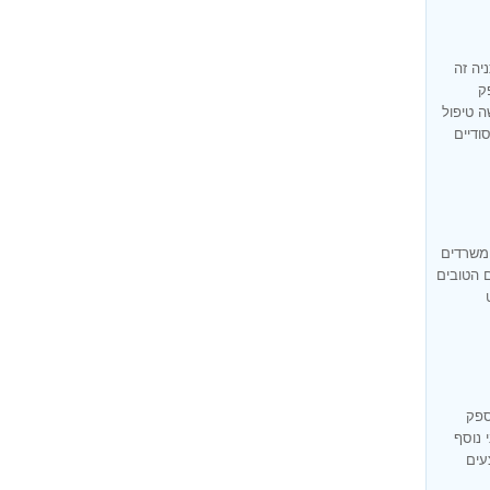
יה זה
ק
ה טיפול
ודיים
 משרדים
ם הטובים
ספק
 נוסף
עים