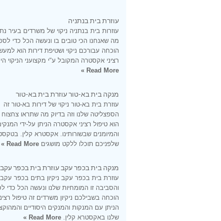
עוזרת בית בנתניה
עוזרות בית בנתניה ניקוי של משרדים בעיר נתנ
מה שאנחנו הכי טובים בו ונעשה הכל כדי לספ
הוכחה עבורכם ניקוי ושטיפת דירות הוא למעש
רציני אקסטרה המקובל ע"י מקצועני הניקוי היס
Read More »
מנקה בית בא-טור עוזרת בית בא-טור
עוזרת בית בא-טור ניקוי של דירות בא-טור זה
הספצליטה שלנו וזה בדיוק מה שתראו צחצוח
הוא טיפול רציני אקסטרה הניתן על-ידי המנקי
והמיומנים שבשורותינו. אקסטרא קלין. בטקסט
שלפניכם תוכלו ללקט מושגים
Read More »
מנקה בית בכפר עקב עוזרת בית בכפר עקב
עוזרת בית בכפר עקב ניקיון בתים בכפר עקב
והסביבה זו המומחיות שלנו ונעשה הכל כדי ל
הוכחה בשבילכם ניקיון משרדים זה טיפול רציני
הניתן עם המנקות והמנקים היסודיים והמהוקצ
שלנו באקסטרא קלין.
Read More »