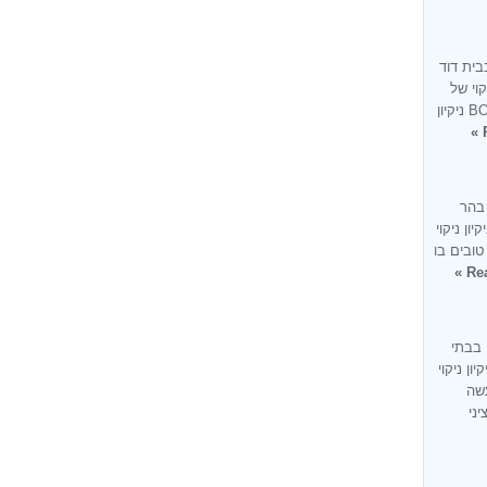
בית דוד
קוי של
בית בעיר בית דוד זו למעשה מומחיותנו BONUS ניקיון
 בהר
ון ניקוי
טובים בו
Rea
 בבתי
ון ניקוי
עשה
ציני