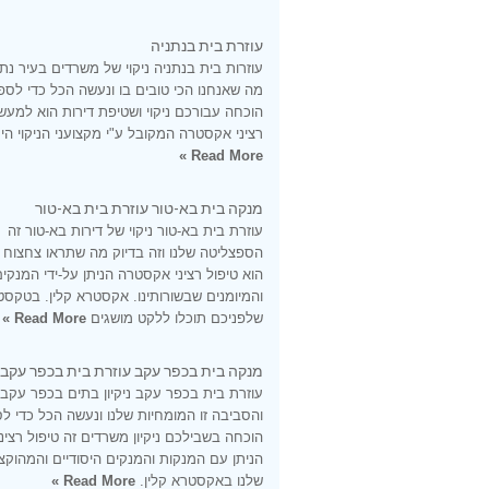
עוזרת בית בנתניה
עוזרות בית בנתניה ניקוי של משרדים בעיר נתנ
מה שאנחנו הכי טובים בו ונעשה הכל כדי לספ
הוכחה עבורכם ניקוי ושטיפת דירות הוא למעש
רציני אקסטרה המקובל ע"י מקצועני הניקוי היס
Read More »
מנקה בית בא-טור עוזרת בית בא-טור
עוזרת בית בא-טור ניקוי של דירות בא-טור זה
הספצליטה שלנו וזה בדיוק מה שתראו צחצוח
הוא טיפול רציני אקסטרה הניתן על-ידי המנקי
והמיומנים שבשורותינו. אקסטרא קלין. בטקסט
שלפניכם תוכלו ללקט מושגים
Read More »
מנקה בית בכפר עקב עוזרת בית בכפר עקב
עוזרת בית בכפר עקב ניקיון בתים בכפר עקב
והסביבה זו המומחיות שלנו ונעשה הכל כדי ל
הוכחה בשבילכם ניקיון משרדים זה טיפול רציני
הניתן עם המנקות והמנקים היסודיים והמהוקצ
שלנו באקסטרא קלין.
Read More »