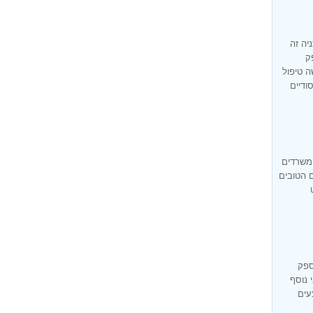
יה זה
ק
ה טיפול
ודיים
 משרדים
ם הטובים
ספק
 נוסף
עים