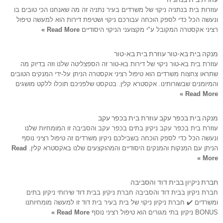
עוזרות בית בנתניה ניקוי של משרדים בעיר נתניה זה מה שאנחנו הכי טובים בו
ונעשה הכל כדי לספק הוכחה עבורכם ניקוי ושטיפת דירות הוא למעשה טיפול
רציני אקסטרה המקובל ע"י מקצועני הניקוי היסודיים
Read More »
מנקה בית בא-טור עוזרת בית בא-טור
עוזרת בית בא-טור ניקוי של דירות בא-טור זה הספצליטה שלנו וזה בדיוק מה
שתראו צחצוח משרדים הוא טיפול רציני אקסטרה הניתן על-ידי המנקים הטובים
והמיומנים שבשורותינו. אקסטרא קלין. בטקסט שלפניכם תוכלו ללקט מושגים
Read More »
מנקה בית בכפר עקב עוזרת בית בכפר עקב
עוזרת בית בכפר עקב ניקיון בתים בכפר עקב והסביבה זו המומחיות שלנו
ונעשה הכל כדי לספק הוכחה בשבילכם ניקיון משרדים זה טיפול רציני נוסף
הניתן עם המנקות והמנקים היסודיים והמהוקצעים שלנו באקסטרא קלין.
Read
More »
חברת ניקיון בבית דוד והסביבה
חברת ניקיון בבית דוד והסביבה חברת ניקיון בבית דוד שירותי ניקיון בתים
ומשרדים ✔️ חברת ניקיון ניקוי של בית בעיר בית דוד זו למעשה מומחיותנו
BONUS ניקיון בתי מגורים הוא טיפול רציני נוסף
Read More »