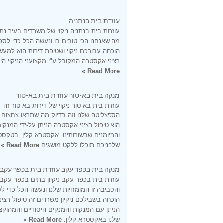
עוזרת בית בנתניה
עוזרות בית בנתניה ניקוי של משרדים בעיר נתנ
מה שאנחנו הכי טובים בו ונעשה הכל כדי לספ
הוכחה עבורכם ניקוי ושטיפת דירות הוא למעש
רציני אקסטרה המקובל ע"י מקצועני הניקוי היס
Read More »
מנקה בית בא-טור עוזרת בית בא-טור
עוזרת בית בא-טור ניקוי של דירות בא-טור זה
הספצליטה שלנו וזה בדיוק מה שתראו צחצוח
הוא טיפול רציני אקסטרה הניתן על-ידי המנקי
והמיומנים שבשורותינו. אקסטרא קלין. בטקסט
שלפניכם תוכלו ללקט מושגים
Read More »
מנקה בית בכפר עקב עוזרת בית בכפר עקב
עוזרת בית בכפר עקב ניקיון בתים בכפר עקב
והסביבה זו המומחיות שלנו ונעשה הכל כדי ל
הוכחה בשבילכם ניקיון משרדים זה טיפול רציני
הניתן עם המנקות והמנקים היסודיים והמהוקצ
שלנו באקסטרא קלין.
Read More »