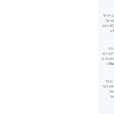
בית דוד
קוי של
בית בעיר בית דוד זו למעשה מומחיותנו BONUS ניקיון
 בהר
ון ניקוי
טובים בו
Rea
 בבתי
ון ניקוי
עשה
ציני