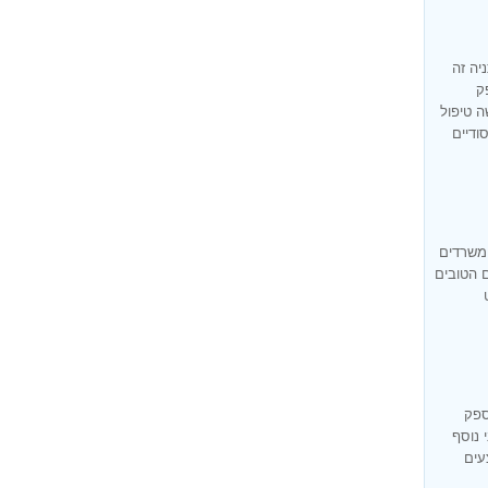
יה זה
ק
ה טיפול
ודיים
 משרדים
ם הטובים
ספק
 נוסף
עים