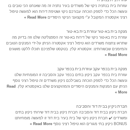
עוזרות בית בנתניה ניקוי של משרדים בעיר נתניה זה מה שאנחנו הכי טובים בו
ונעשה הכל כדי לספק הוכחה עבורכם ניקוי ושטיפת דירות הוא למעשה טיפול
רציני אקסטרה המקובל ע"י מקצועני הניקוי היסודיים
Read More »
מנקה בית בא-טור עוזרת בית בא-טור
עוזרת בית בא-טור ניקוי של דירות בא-טור זה הספצליטה שלנו וזה בדיוק מה
שתראו צחצוח משרדים הוא טיפול רציני אקסטרה הניתן על-ידי המנקים הטובים
והמיומנים שבשורותינו. אקסטרא קלין. בטקסט שלפניכם תוכלו ללקט מושגים
Read More »
מנקה בית בכפר עקב עוזרת בית בכפר עקב
עוזרת בית בכפר עקב ניקיון בתים בכפר עקב והסביבה זו המומחיות שלנו
ונעשה הכל כדי לספק הוכחה בשבילכם ניקיון משרדים זה טיפול רציני נוסף
הניתן עם המנקות והמנקים היסודיים והמהוקצעים שלנו באקסטרא קלין.
Read
More »
חברת ניקיון בבית דוד והסביבה
חברת ניקיון בבית דוד והסביבה חברת ניקיון בבית דוד שירותי ניקיון בתים
ומשרדים ✔️ חברת ניקיון ניקוי של בית בעיר בית דוד זו למעשה מומחיותנו
BONUS ניקיון בתי מגורים הוא טיפול רציני נוסף
Read More »