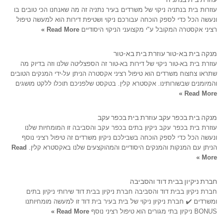
עוזרות בית בנתניה ניקוי של משרדים בעיר נתניה זה מה שאנחנו הכי טובים בו
ונעשה הכל כדי לספק הוכחה עבורכם ניקוי ושטיפת דירות הוא למעשה טיפול
רציני אקסטרה המקובל ע"י מקצועני הניקוי היסודיים
Read More »
מנקה בית בא-טור עוזרת בית בא-טור
עוזרת בית בא-טור ניקוי של דירות בא-טור זה הספצליטה שלנו וזה בדיוק מה
שתראו צחצוח משרדים הוא טיפול רציני אקסטרה הניתן על-ידי המנקים הטובים
והמיומנים שבשורותינו. אקסטרא קלין. בטקסט שלפניכם תוכלו ללקט מושגים
Read More »
מנקה בית בכפר עקב עוזרת בית בכפר עקב
עוזרת בית בכפר עקב ניקיון בתים בכפר עקב והסביבה זו המומחיות שלנו
ונעשה הכל כדי לספק הוכחה בשבילכם ניקיון משרדים זה טיפול רציני נוסף
הניתן עם המנקות והמנקים היסודיים והמהוקצעים שלנו באקסטרא קלין.
Read
More »
חברת ניקיון בבית דוד והסביבה
חברת ניקיון בבית דוד והסביבה חברת ניקיון בבית דוד שירותי ניקיון בתים
ומשרדים ✔️ חברת ניקיון ניקוי של בית בעיר בית דוד זו למעשה מומחיותנו
BONUS ניקיון בתי מגורים הוא טיפול רציני נוסף
Read More »