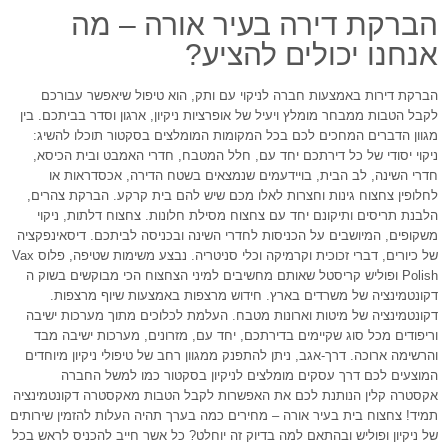
הברקת דירה בעיר אורה – מה
אנחנו יכולים להציע?
הברקת דירות באמצעות חברה לניקוי עם ותק, הוא טיפול שיאפשר עבורכם
לקבל הטבות ממבחר מומלץ ויעיל של אופרציות ניקיון, ארגון וסדר בביתכם. בין
מגוון הדברים המחכים לכם בכל המקומות המומלצים בסקטור תוכלו להשיג:
ניקוי יסודי של כל דירתכם יחד עם, חלל המטבח, חדרי האמבט ובית הכיסא,
חדרי השינה, לב הבית, בויידעמים שנמצאים בשטח הדירה, אכסדראות או
לחלופין צחצוח גינות וחצרות לאלו מכם שיש להם בית קרקע. הברקת צהרים,
הלבנת תריסים ותיקונם יחד עם צחצוח מסילת חלונות. צחצוח דלתות, ניקוי
משקופים, המיושבים על הכניסות לחדרי השינה ובכניסה לביתכם. דיסאינפקציה
של כיורים, דברי זכוכית וקרמיקה וכלי סניטריה. נבצע משימות שטיפה, פלוס Vax
Polish ופוליש קריסטל שאותם מחשיבים למיני הצחצוח הכי מבוקשים בשוק ה
דקונטמינציה של משרדים בארץ. חידוש מרצפות באמצעות שיוף מרצפות.
דקונטמינציה של מיטות וארונות מטבח. העלמת לכלוכים מתוך מערכות ישיבה
וריפודים מכל סוג שקיימים בדירתכם, יחד עם, מזרונים, מערכות ישיבה מבד
והרשימה ארוכה. דרך-אגב, ניתן להתפנק ממגוון רחב של טיפולי ניקיון מיוחדים
המוצעים לכם דרך עסקים מומלצים לניקיון בסקטור כמו למשל החברה
אקסטרה קלין הנותנת לכם את האפשרות לקבל הטבות מאקסטרה דקונטמינציה
תמיד! צחצוח בית בעיר אורה – מחירים כמה בערך תהיה העלות להזמין שירותים
של ניקיון ופוליש ובהתאם למה בדיוק זה יוחלט? כל אשר חייב להכניס לראש בכל