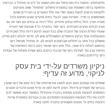
מלקוחותינו. צחצוח בית הוא טיפול עם ותק המוצע על ידינו זה מתחיל ב הברקות
ותחזוקה ברמה השוטפת וגם במסגרת טיפולים "סתמיות" שאנו מעניקים
ללקוחות הרוצים לנקות באופן יסודי את חלל המגורים בו הם דרים ושהם
משתמשים בו תדיר. השירות עוצב לבעלי בתים פרטיים ישנים וחדשים ולכל
מטרה ועניין, החל בוילות ובתים פרטיים, כולל דירות גג ובתים עם חצר וזה גם
מגיע לבתים ענקיים ויוקרתיים. ניקוי יסודי בתעריף כל 4 שבועות ואף תעריף
שעתי! הפז"מ הרציני של החברה שלנו בכל הנוגע לניקיון דירות כולל האביזרים
והטכנולוגיה וציוד הניקיון והחומרים המשוכללים שיש לנו, מייעד לכולם ניקיון מדויק
ומושלם בכל איזור בו תחליטו שברצונכם לקרוא לנו, זה מתחיל מטיפול ניקוי
בהתאם לעלות ע"פ שעה, כולל סיוע ניקוי ושימור ניקיון ברמה החודשית של
הוראת קבע ועד לשירותי ניקוי של סביבת ביתכם בזמן עשיית פעולות של עבודות
ניקוי בדירתכם באורה.
ניקיון משרדים על-ידי בית עסק
לניקוי, מדוע זה עדיף:
שואלים את עצמכם האם חכם להשיג את שירותיה של בית עסק של ניקוי שמבין
בבניקוי של משרדים ודירות? רוצים לדעת למה זה עדיף ומהם הדברים הטובים
המוספים להצעות מנקים מנוסים בחברה איכותית? במאמר הבא נאפשר לכם
להבין את כלל ההצעות והמבצעים הממתינים גם-כן עבורכם במסגרת שירות
ניקיונות בתים ע"י מנקים מקצועיים בחברה חזקה באורה.