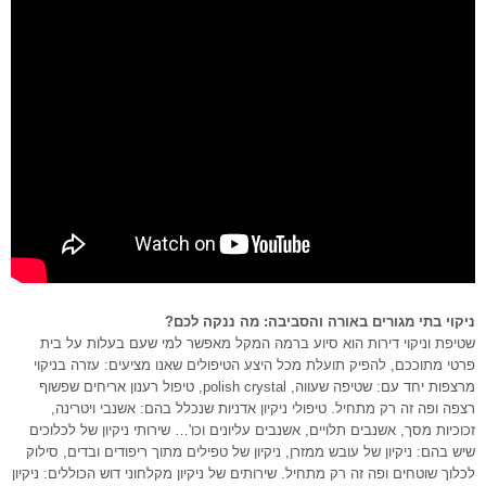
ניקוי בתי מגורים באורה והסביבה: מה ננקה לכם?
שטיפת וניקוי דירות הוא סיוע ברמה המקל מאפשר למי שעם בעלות על בית
פרטי מתוככם, להפיק תועלת מכל היצע הטיפולים שאנו מציעים: עזרה בניקוי
מרצפות יחד עם: שטיפה שעווה, polish crystal, טיפול רענון אריחים שפשוף
רצפה ופה זה רק מתחיל. טיפולי ניקיון אדניות שנכלל בהם: אשנבי ויטרינה,
זכוכיות מסך, אשנבים תלויים, אשנבים עליונים וכו'… שירותי ניקיון של לכלוכים
שיש בהם: ניקיון של עובש ממזרן, ניקיון של טפילים מתוך ריפודים ובדים, סילוק
לכלוך שוטחים ופה זה רק מתחיל. שירותים של ניקיון מקלחוני דוש הכוללים: ניקיון