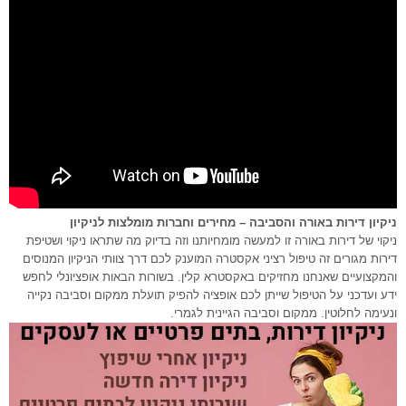
ניקיון דירות באורה והסביבה – מחירים וחברות מומלצות לניקיון
ניקוי של דירות באורה זו למעשה מומחיותנו וזה בדיוק מה שתראו ניקוי ושטיפת
דירות מגורים זה טיפול רציני אקסטרה המוענק לכם דרך צוותי הניקיון המנוסים
והמקצועיים שאנחנו מחזיקים באקסטרא קלין. בשורות הבאות אופציונלי לחפש
ידע ועדכני על הטיפול שייתן לכם אופציה להפיק תועלת ממקום וסביבה נקייה
ונעימה לחלוטין. ממקום וסביבה הגיינית לגמרי.