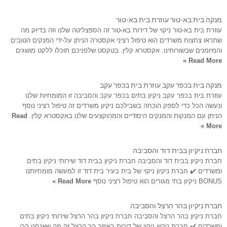
מנקה בית בא-טור עוזרת בית בא-טור
עוזרת בית בא-טור ניקוי של דירות בא-טור זה הספצליטה שלנו וזה בדיוק מה
שתראו צחצוח משרדים הוא טיפול רציני אקסטרה הניתן על-ידי המנקים הטובים
והמיומנים שבשורותינו. אקסטרא קלין. בטקסט שלפניכם תוכלו ללקט מושגים
Read More »
מנקה בית בכפר עקב עוזרת בית בכפר עקב
עוזרת בית בכפר עקב ניקיון בתים בכפר עקב והסביבה זו המומחיות שלנו
ונעשה הכל כדי לספק הוכחה בשבילכם ניקיון משרדים זה טיפול רציני נוסף
הניתן עם המנקות והמנקים היסודיים והמהוקצעים שלנו באקסטרא קלין.
Read
More »
חברת ניקיון בבית דוד והסביבה
חברת ניקיון בבית דוד והסביבה חברת ניקיון בבית דוד שירותי ניקיון בתים
ומשרדים ✔️ חברת ניקיון ניקוי של בית בעיר בית דוד זו למעשה מומחיותנו
BONUS ניקיון בתי מגורים הוא טיפול רציני נוסף
Read More »
חברת ניקיון בהר הרצל והסביבה
חברת ניקיון בהר הרצל והסביבה חברת ניקיון בהר הרצל שירותי ניקיון בתים
ומשרדים ✔️ חברת ניקיון ניקוי של דירות באיזור הר הרצל זה מה שאנחנו הכי