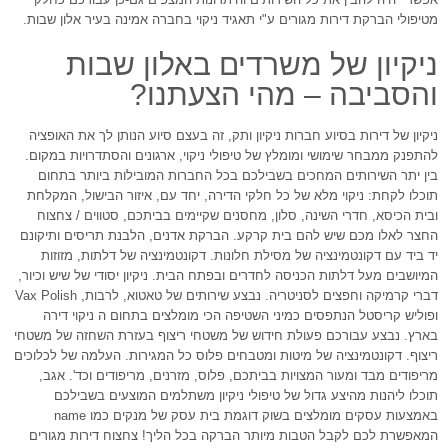
מטיפולי הברקת דירות מגורים ע"י תאגיד ניקוי בחברה אמינה בעיר אלון שבות.
ניקיון של משרדים באלון שבות
והסביבה – מהי הצעתנו?
ניקיון של דירות בסיוע חברות ניקיון ותק, זה בעצם סיוע הנותן לך את האופציה
להתפנק ממבחר שימושי ומומלץ של טיפולי ניקוי, ארגונים והסתדרויות במקום.
בין יתר השירותים המחכים בשבילכם בכל החברות המובילות ביותר בתחום
תוכלו לקחת: ניקוי מלא של כל חלקי הדירה, יחד עם, איזור הבישול, המקלחת
ובית הכיסא, חדרי השינה, סלון, מחסנים שקיימים בביתכם, סטווים / צחצוח
החצר לאלו מכם שיש להם בית קרקע. הברקת אדנים, הלבנת תריסים ותיקונם
יד ביד עם דקונטמינציה של מסילת חלונות. דקונטמינציה של דלתות, מזוזות
המיושבים מעל דלתות הכניסה לחדרים ובפתח הבית. ניקיון יסודי של שיש וכיור,
דברי קרמיקה וחפצים לסניטריה. נבצע שירותים של טאטוא, לרבות, Vax Polish
ופוליש קריסטל הנתפסים כמיני השטיפה הכי מומלצים בתחום ה ניקוי דירה
בארץ. נבצע עבורכם פעולת חידוש של משטחי ריצוף בעזרת השחזה של משטחי
ריצוף. דקונטמינציה של מיטות ומטבחים פלוס כל המגירות. העלמה של לכלוכים
מריפודים מבד ומעור המצויות בביתכם, פלוס, מזרנים, מריפודים וכד'. אגב,
תוכלו ליהנות מהיצע גדול של טיפולי ניקיון משתלמים המוצעים בשבילכם
באמצעות עסקים מומלצים בשוק דוגמת בית עסק של מנקים כמו name
המאפשרת לכם לקבל הטבות מיותר הברקה בכל הליך! צחצוח דירות מגורים