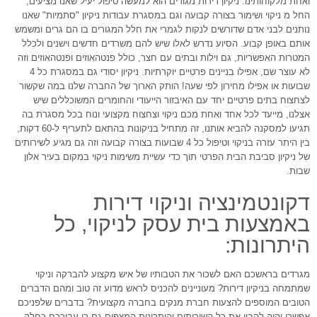
ואחת מלקוחותינו. ניקיון דירות מגורים הוא למעשה טיפול יעיל שאנו מציעים,
החל מ ניקוי ושימור בצורה קבועה וגם במסגרת עבודות ניקיון "סתמיות" שאנו
נותנים לבני אדם שדורשים לנקות לגמרי את חלל המגורים בו הם גרים ומשמש
אותם באופן קבוע. הסיוע נדרש לאלו שיש להם משרדים חדשים וישנים ולכלל
המטרות האפשריות, גם וילות ובתים עם חצר, כולל פנטהאוזים ופנטהאוזים וזה
לא עוצר שם, אפילו בניינים פרטיים יוקרתיות. ניקיון יסודי גם במסגרת כל 4
שבועות או אפילו מחירון לפי שעה! הותק הארוך של החברה שלנו במה שקשור
לצחצוח בתים פרטיים יחד עם האיבזור הייעודי והחומרים המשוכללים שיש
אצלנו, מייעד לכל אחד ואחת מכם ניקוי וצחצוח מקצועי ונוח בכל מסגרת בה
תגיעו למסקנה להביא אותנו, זה מתחיל בניקונות בהתאם לתעריף ל-60 דקות,
בין היתר עזרה בניקוי וטיפול כל 4 שבועות בצורה קבועה וזה גם מגיע לשירותים
של ניקיון סביבת הבית הפרטי תוך כדי עשיית משימות ניקוי במקום בעיר אלון
שבות.
דקונטמינציה וניקוי דירות
באמצעות בית עסק לניקוי, כל
היתרונות:
מגרדים בראשכם האם לשכור את הטבותיו של איש מקצוע להברקה וניקוי
שמתמחה בניקיון דירות? מעוניינים להכניס לראש מדוע זה טוב ומהם הדברים
הטובים המוספים להצעות חברת מנקים בחברה מקצועית? בדברים שלפניכם
אפשרי יהיה להבין את כל השירותים והיתרונות המצפים גם-כן עבורכם כחלק