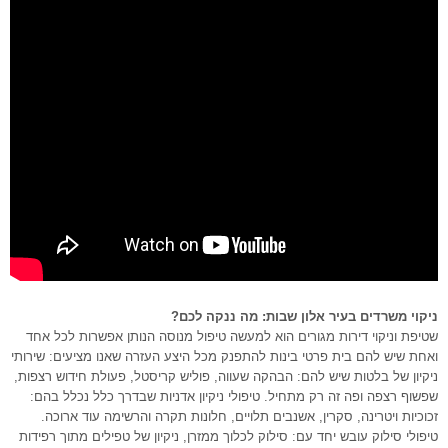
ניקוי משרדים בעיר אלון שבות: מה ננקה לכם?
שטיפת וניקוי דירות מגורים הוא למעשה טיפול מנוסה הנותן אפשרות לכל אחד
ואחת שיש להם בית פרטי בינות להתפנק מכל היצע העזרה שאנו מציעים: שירותי
ניקיון של בלטות שיש להם: הבהקה שעווה, פוליש קריסטל, פעולת חידוש רצפות,
שפשוף רצפה ופה זה רק מתחיל. טיפולי ניקיון אדניות שבדרך כלל נכלל בהם:
זכוכיות ויטרינה, סקרין, אשנבים תלויים, חלונות תקרה והרשימה עוד ארוכה.
טיפולי סילוק עובש יחד עם: סילוק לכלוך ממזרן, ניקיון של טפילים מתוך רפידות