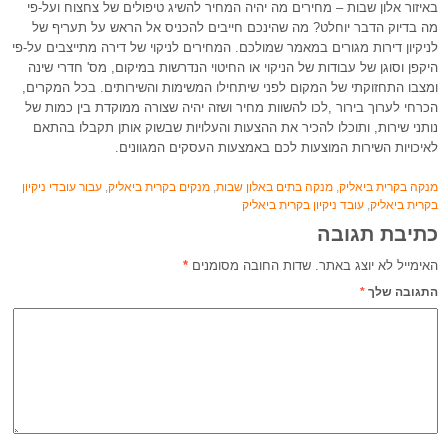
באיזור אלון שבות – מחירים מה יהיה המחיר להשיג טיפולים של צחצוח ועל-פי
מה בדיוק הדבר יוחלט? מה שהינכם חייבים להכניס אל הראש על תעריף של
לניקיון דירות מגורים במאמר שמולכם. המחירים לניקוי של דירה מתייצבים על-פי
היקפן וסוגן של עבודות של הניקוי או החיטוי הנדרשות במיקום, מס' חדרי שינה
ומצבו התחזוקתי של המקום לפני שיתחילו המשימות והשירותים. בכל המקרים,
הכרחי לערוך בירור ,לכו להשוות מחיר ושזה יהיה שצורה ממוקדת בין כמות של
נותני שירות, ותוכלו להכיר את ההצעות והעלויות שבשוק אותן תקבלו בהתאם
לאיכויות השירות המוצעות לכם באמצעות העסקים המגוונים.
מנקה בקרית ביאליק
,
מנקה בתים באלון שבות
,
מנקים בקרית ביאליק
,
עבור עובדי ניקיון
בקרית ביאליק
,
עובד ניקיון בקרית ביאליק
כתיבת תגובה
האימייל לא יוצג באתר.
שדות החובה מסומנים
*
התגובה שלך
*