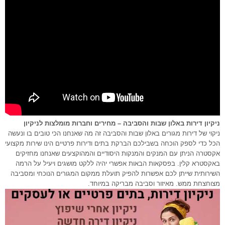
ניקיון דירות באלון שבות והסביבה – מחירים וחברות מומלצות לניקיון
ניקוי של דירות מגורים באלון שבות והסביבה זה מה שאנחנו הכי טובים בו ונעשה
הכל כדי לספק הוכחה בשבילכם הברקת בתים ודירות פרטיים הינו שירות מקצועי
אקסטרה הניתן עם המנקים והמנקות היסודיים והמהוקצעים שאנחנו מחזיקים
באקסטרא קלין. בפסקאות הבאות אפשרי יהיה ללקט מושגים ויעיל על הרמה
השירותית שייתן לכם אפשרות להפיק תועלת ממקום המגורים הנוכחי ומסביבה
מצוחצחת ממש. מאיזור וסביבה מבריקה במיוחד.