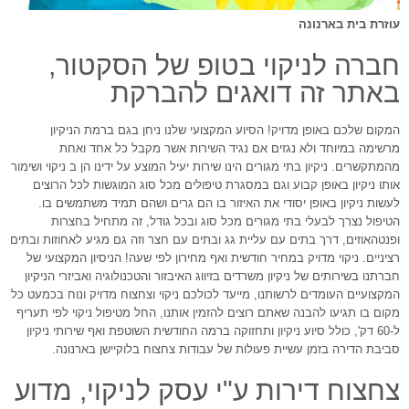
עוזרת בית בארנונה
חברה לניקוי בטופ של הסקטור,
באתר זה דואגים להברקת
המקום שלכם באופן מדויק! הסיוע המקצועי שלנו ניחן בגם ברמת הניקיון
מרשימה במיוחד ולא נגזים אם נגיד השירות אשר מקבל כל אחד ואחת
מהמתקשרים. ניקיון בתי מגורים הינו שירות יעיל המוצע על ידינו הן ב ניקוי ושימור
אותו ניקיון באופן קבוע וגם במסגרת טיפולים מכל סוג המוגשות לכל הרוצים
לעשות ניקיון באופן יסודי את האיזור בו הם גרים ושהם תמיד משתמשים בו.
הטיפול נצרך לבעלי בתי מגורים מכל סוג ובכל גודל, זה מתחיל בחצרות
ופנטהאוזים, דרך בתים עם עליית גג ובתים עם חצר וזה גם מגיע לאחוזות ובתים
רציניים. ניקוי מדויק במחיר חודשית ואף מחירון לפי שעה! הניסיון המקצועי של
חברתנו בשירותים של ניקיון משרדים בזיווג האיבזור והטכנולוגיה ואביזרי הניקיון
המקצועיים העומדים לרשותנו, מייעד לכולכם ניקוי וצחצוח מדויק ונוח בכמעט כל
מקום בו תגיעו להבנה שאתם רוצים להזמין אותנו, החל מטיפול ניקוי לפי תעריף
ל-60 דק', כולל סיוע ניקיון ותחזוקה ברמה החודשית השוטפת ואף שירותי ניקיון
סביבת הדירה בזמן עשיית פעולות של עבודות צחצוח בלוקיישן בארנונה.
צחצוח דירות ע"י עסק לניקוי, מדוע