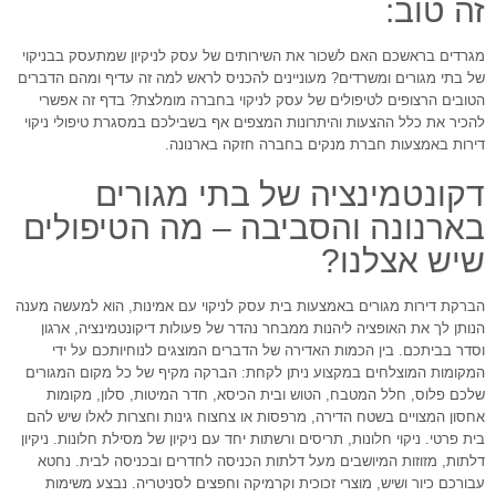
זה טוב:
מגרדים בראשכם האם לשכור את השירותים של עסק לניקיון שמתעסק בבניקוי
של בתי מגורים ומשרדים? מעוניינים להכניס לראש למה זה עדיף ומהם הדברים
הטובים הרצופים לטיפולים של עסק לניקוי בחברה מומלצת? בדף זה אפשרי
להכיר את כלל ההצעות והיתרונות המצפים אף בשבילכם במסגרת טיפולי ניקוי
דירות באמצעות חברת מנקים בחברה חזקה בארנונה.
דקונטמינציה של בתי מגורים
בארנונה והסביבה – מה הטיפולים
שיש אצלנו?
הברקת דירות מגורים באמצעות בית עסק לניקוי עם אמינות, הוא למעשה מענה
הנותן לך את האופציה ליהנות ממבחר נהדר של פעולות דיקונטמינציה, ארגון
וסדר בביתכם. בין הכמות האדירה של הדברים המוצגים לנוחיותכם על ידי
המקומות המוצלחים במקצוע ניתן לקחת: הברקה מקיף של כל מקום המגורים
שלכם פלוס, חלל המטבח, הטוש ובית הכיסא, חדר המיטות, סלון, מקומות
אחסון המצויים בשטח הדירה, מרפסות או צחצוח גינות וחצרות לאלו שיש להם
בית פרטי. ניקוי חלונות, תריסים ורשתות יחד עם ניקיון של מסילת חלונות. ניקיון
דלתות, מזוזות המיושבים מעל דלתות הכניסה לחדרים ובכניסה לבית. נחטא
עבורכם כיור ושיש, מוצרי זכוכית וקרמיקה וחפצים לסניטריה. נבצע משימות