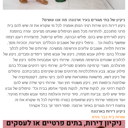
ניקיון של בתי מגורים בעיר ארנונה: מה אנו עושים?
ניקיון דירות הינו שירות רציני הנותן אופציה לכל מי שקורא את זה שיש להם בית
פרטי מתוככם, להתרווח מכל מגוון הטיפולים שאנחנו מציעים: עזרה בהזמנת
ניקיון לאריחים שיש בהם: פוליש הבהקה, פוליש קריסטל, פרוצדורת רענון רצפה
שפשוף בלטות וכו'… טיפולי ניקיון של אשנבים הכוללים: ויטרינות, זכוכיות מסך,
אדניות תלויות, אשנבים עליונים והרשימה ממשיכה. שירותים של סילוק לכלוך
שנכלל בהם: סילוק עובש ממזרן, ניקיון של עובש מתוך ריפודים ומבדים, ניקיון של
לכלוכים שוטחים והרשימה ממשיכה. שירותי ניקוי אמבטיות פלוס: ניקיון של
פורצלנים, מוצרי קרמיקה וחפצים סטריליים, שירותי ניקוי רהיטים שנכלל בהם:
סילוק עובש, צבע והתלכלכויות מרהיטים שונים שקיימים בסביבתכם. טיפולים
של ניקיון דשא, מדשאות וגזוזטראות שיש להם: ניקוי וגיזום, דקונטמינציה של
שולחנות וכיסאות חוץ, ניקיון משטחי חוץ ועוד. שירותי ניקוי שידה שיש להם:
לנקות רהיטי עץ, לנקות שידות, לנקות מוקדי אחסון בבית וכד'. טיפולים של צבע
וסיוד שיש להם: צביעת תקרה, סיוד קירות והעלמת כתמי עובש ופטרת מהקיר.
ועוד אינספור שירותי ניקיון שתואמים בצורה מדויקת לכל מי שקורא את זה.
צחצוח דירות מגורים באיזור ארנונה: סופר-דופר זוך בכל אקציה!
ניקיון דירות בארנונה
עוזרות בית בבר גיורא