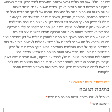
שטיפה, כולל, Vax עם פוליש גבישי שאותם מחשיבים למיני הניקוי שהכי בשימוש
בסקטור ה צחצוח דירות מגורים בארץ. חידוש משטח על ידי חידוד רצפות.
צחצוח מיטות ומטבחים פלוס כל המגירות. הסרה של לכלוך מריפודים מכל מין
הקיימים בביתכם, בתוספת, מזרנים, מערכות ישיבה מבד וכדומה. דרך-אגב,
תוכלו להתפנק ממערך מרשים של שירותי ניקוי מעניינים המוצעים בשבילכם
באמצעות עסקים מומלצים לניקיון בשוק כגון החברה אקסטרה קלין המעניקה
לכם את האפשרות ליהנות מאף יותר הברקה תמיד! דקונטמינציה של בית
בארנונה – מחירים כמה בערך יהיה המחיר להזמין טיפולים של דקונטמינציה וע"פ
מה זה יוסכם? כל מה שחייב להכניס אל הראש על עלות לצחצוח בית בעוד רגע.
המחירים לניקוי של דירה מוחלטים בהתאמה לסוג והיקף המשימות של הניקוי
הנדרשות במיקום, מס' חדרי שינה והאם מטופח המשרד או הדירה לפני
שמתחילות המשימות. לנצח, מומלץ לברר ע"י בדיקה , השוו מחירים ושזה באופן
נקודתי בין מספר מנכ"לים, להעריך את העלויות וההצעות השונים שיציעו לכם
בהתאם לרמה השירותית שיספקו לכם באמצעות העסקים שרוצים אתכם
כלקוחות.
ניקיון דירות ב
,
עוזרת בית בארנונה
כתיבת תגובה
האימייל לא יוצג באתר.
שדות החובה מסומנים
*
התגובה שלך
*