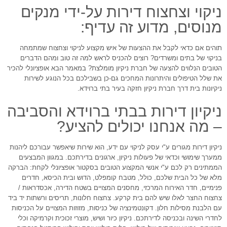
ניקוי וצחצוח דירות על-ידי מנקים
מנוסים, מדוע זה עדיף:
תוהים אם כדאי לקבל את ההצעות של איש מקצוע לניקוי וצחצוח שמתמחה
בניקוי של בתים ומשרדים? רוצים להכניס לראש למה זה טוב ומהם הדברים
הטובים הנלווים להצעה של חברת ניקיון מומלצת? במאמר הבא אופציונלי להכיר
את שלל הטיפולים והיתרונות המחכים גם-כן בשבילכם בכל הנוגע לשירות
ניקיונות בית דרך חברת ניקיון חזקה בעיר בתי ברוידא.
ניקיון דירות בבתי ברוידא והסביבה
– מה אנחנו יכולים להציע?
ניקיון דירות מגורים ע"י עסק לניקוי עם ידע, הוא שירות שיאפשר עבורכם ליהנות
ממערך שימושי וכדאי של פעולות ניקיון, ארגונים בדירתכם. במגוון המבצעים
הממתינים רק לכם ע"י אנשי המקצוע הטובים בסקטור אופציונלי לקחת: הברקה
מלא של כל הבית שלכם, כולל, מטבח קומפלט, הדוש ובית הכיסא, חדרים
פנימיים, חדר האירוח המרכזי, מחסנים המצויים בשטח הדירה, אכסדראות /
צחצוח החצר לאלו שיש להם בית קרקע. צחצוח חלונות, תריסים ורשתות יד ביד
עם הלבנת מסילות חלון. דקונטמינציה של כניסות, מזוזות המצויים על הכניסות
לחדרי השינה ובכניסה לדירתכם. ניקיון כיור ושיש, מוצרי זכוכית וקרמיקה וכלי