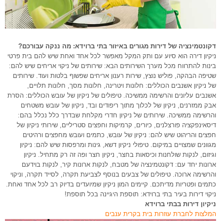
דקונטמינציה של דירות מגורים באיזור בתי ברוידא: מה ננקה עבורכם?
ניקיון דירה הוא סיוע עם ותק המקל מאפשר לכל אחד ואחת שיש להם בית פרטי
בינות להתרווח מכל מערך השירותים הבא: שירותים של ניקוי אריחים שיש להם:
שטיפה הבהקה, פוליש נוצץ, שירות רענון אריחים שפשוף בלטות ועוד. שירותים
של ניקיון אשנבים הכוללים: חלונות ויטרינה, חלונות מסך, חלונות תלויים,
אשנבים עליונים והרשימה ממשיכה. טיפולים של ניקיון של עובש הכוללים: הסרת
אבק ממזרנים, ניקיון של לכלוך מתוך ריפודים ובד, ניקיון של עובש משטחים
והרשימה ממשיכה. שירותים של ניקיון חדרי מקלחת שבדרך כלל נכלל בהם:
דיסאינפקציה פורצלנים, כיורים, קרמיקות וחפצים סטריליים, שירותי ניקיון של
חפצים והריהוט שיש להם: ניקיון של עובש, כתמים ועובש מחפצים ורהיטים
מגוונים שמצויים במיקום. טיפולי ניקיון דשא, גינות ומרפסות שיש להם: ניקיון
וגיזום, לנקות שולחנות וכיסאות בחצר, ניקיון חצר ופה זה רק מתחיל. ניקיון
ארונות יחד עם: דקונטמינציה של מטבח, לנקות ארונות קיר, לנקות בוידעם
והרשימה ארוכה. טיפולים של צבעים בנוסף לצביעת תקרה, לסייד תקרה, וניקוי
כתמים ופטריות מדיתכם. קיימים המון ניקיון שמיועדים בדיוק רב לכל אחד ואחת.
ניקוי דירות בעיר בתי ברוידא: תוספת היגיינה בכל תוספת!
ניקיון דירות בבתי ברוידא
המלצות לחברת עוזרות בית בקרית ענבים