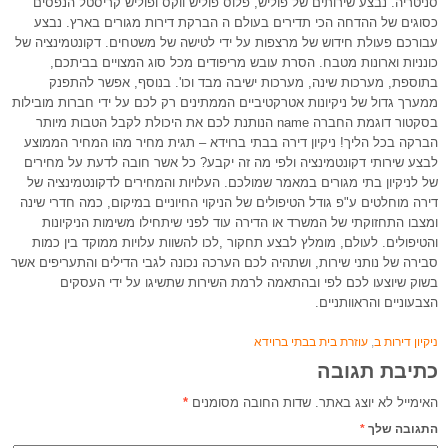
סניטריה. נבצע שירותים של פוליש, פלוס פוליש ווקס ופוליש קריסטל הנפסים
כסוגים של ההדחה הכי תדירים בעולם ה הברקת דירות מגורים בארץ. נבצע
עבורכם פעולת חידוש של מרצפות על ידי לטישה של משטחים. דקונטמינציה של
כונניות וארונות מטבח. הסרת עובש מריפודים מכל סוג המצויים בביתכם,
בתוספת, מערכות שינה, מערכות ישיבה מבד וכו'. בנוסף, אפשר להתפנק
ממערך גדול של ניקיונות אטרקטיביים הממתינים רק לכם על ידי חברות מובילות
בסקטור דוגמת החברה name הנותנת לכם את היכולת לקבל הטבות מיותר
הברקה בכל הליך! ניקיון דירה בבתי ברוידא – תגית מחיר מהו המחיר הממוצע
לבצע שירותי דקונטמינציה ולפי מה זה יקבע? כל אשר חובה לדעת על מחירים
של לניקיון בתי מגורים במאמר שמולכם. העלויות והמחירים לדקונטמינציה של
דירה מוחלטים ע"פ גודל הטיפולים של הניקוי החיוניים במיקום, כמה חדרי שינה
ומצבו התחזוקתי של המשרד או הדירה עוד לפני שיתחילו משימות הניקיונות
והטיפולים. לעולם, מומלץ לבצע תחקור ,לכו להשוות עלויות ממוקד בין כמות
סבירה של נותני שירות, ושתהיה לכם הערכה נכונה לגבי הדילים והתעריפים אשר
בשוק שיוצעו לכם לפי ובהתאמה לרמת השירות שתשיגו על ידי העסקים
הצבעוניים והראוותניים.
ניקיון דירות ב
,
עוזרת בית בבתי ברוידא
כתיבת תגובה
האימייל לא יוצג באתר.
שדות החובה מסומנים
*
התגובה שלך
*