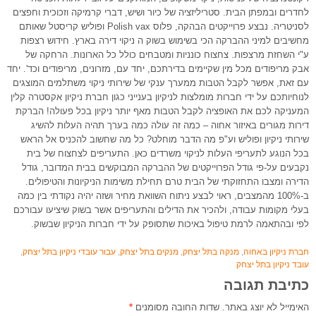
לחדרים ובמפתן הבית. סטריליזציה של כיור ושיש, דברי קרמיקה וזכוכית וחפצים
לסניטריה. נבצע פרוייקטים הבהקה, פלוס Polish vax ופוליש קריסטל שאותם
מחשיבים למיני ההברקה הכי בשימוש בשוק ה ניקוי דירה בארץ. חידוש רצפות
ע"י השחזת מרצפות. צחצוח כונניות ומטבחים כולל כל הארונות. הרחקה של
אבק מריפודים מכל מין שקיימים בדירתכם, יחד עם, מזרונים, מריפודים וכד'. יחד
עם זאת, אפשר לקבל הטבות ממערך ענקי של שירותי ניקוי משתלמים המוצגים
לנוחיותכם על ידי חברות מומלצות לניקיון בענייני כגון חברת ניקיון אקסטרה קלין
המעניקה לכם את האופציה לקבל הטבות מאף יותר ניקיון בכל פעולה! הברקת
דירות מגורים באיזור אחוה – כמה זה עולה כמה בערך תהיה העלות להשיג
שירותי ניקיון ופוליש וע"פ מה הדבר מוחלט? כל מה שחשוב להכניס אל הראש
בכל הנוגע לתעריפי העלות לניקוי משרדים כאן. התעריפים לצחצוח של בית
נקבעים על-פי גודל הפרוייקטים של ההברקה המבוקשים בבית המדובר, גודל
הדירה ומצבו התחזוקתי של הבית טרם תחילת משימות הניקיונות והטיפולים.
ב-100% מהמצבים, ראוי לבצע ניתוח השוואת מחיר ושזה יהיה נקודתי בין כמה
בעלי מקומות עבודה, ולהכיר את הדילים והתעריפים אשר בשוק שיציעו עבורכם
לפי ובהתאמה לרמת טיפול באיכות שתסופק על ידי חברות הניקיון שבשוק.
חברת ניקיון באחוה
,
מנקה בתל יצחק
,
מנקים בתל יצחק
,
עבור עובדי ניקיון בתל יצחק
,
עובד ניקיון בתל יצחק
כתיבת תגובה
האימייל לא יוצג באתר.
שדות החובה מסומנים
*