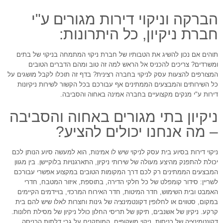
הברקה וניקוי דירות מגורים ע"י
חברת ניקיון, כל היתרונות:
תוהים אם נכון להשיג את הטבותיו של חברת ניקוי המתמחה בניקוי של בתים
ומשרדים? צריכים להכניס אל הראש למה זה טוב ומהם הדברים הטובים
המצורפים להצעות עסק לניקוי בחברה רצינית? בדף זה תוכלו לקבל מושגים על
כל השירותים והמבצעים הממתינים אף עבורכם בכל הקשור לשירות ניקיונות
דירות ע"י מנקים מקצועיים בחברה אמינה באחוה והסביבה.
ניקיון בתי מגורים באחוה והסביבה
– מה אנחנו יכולים להציע?
ניקוי דירות בסיוע בית עסק לניקוי שיש לו אמינות, הוא למעשה סיוע הנותן לכם
יכולת להתפנק מהיצע מעולה של שירותי ניקיון, התארגנויות בלוקיישן. בין מגוון
המבצעים הממתינים רק לכם דרך המקומות הטובים במקצוע אפשרי עבורכם
לשריין: סידור קומפלט של כל חלקי הדירה, בתוספת, איזור המטבח, חדרי
האמבט ובית השימוש, חדר המיטות, חדר האירוח המרכזי, בויידמים הקיימים
במקום, סטווים או לחלופין דקונטמינציה של גינות וחצרות לאלו שיש להם בית
קרקע. ניקיון של אשנבים, תיקון של תריסי החלון כולל ניקיון של מסילת חלונות.
דקונטמינציה של כניסות, ניקוי משקופים, המותקנים על גבי דלתות הכניסה