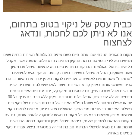
כבית עסק של ניקוי בטופ בתחום,
אנו לא ניתן לכם לחכות, ונדאג
לצחצוח
מקום המגורים הנוכחי שבו אתם חיים כשם שהיה בבעלותנו! השירות ברמה שאנו
מציעים בא לידי ביטוי גם ברמת הניקיון מרהיבה נורא פלוס המענה אשר מקבל
כל אינדבידואל מגולשינו. הברקת בתים פרטיים הוא למעשה טיפול עם ניסיון
שאנו משווקים, החל מ טיפולים ושימור בצורה קבועה וזה אף מגיע לטיפולים
"סתמיות" שאנו נותנים לאנשים שמעוניינים לנקות באופן יסודי את האיזור בו הם
גרים ומשמש אותם באופן קבוע. השירות מיועד לאלו שיש להם משרדים ישנים
וחדשים ולכל מטרה ועניין, גם קוטג'ים ובתי קרקע, יחד עם פנטהאוזים ובתים
פרטיים וזה לא עוצר שם, אפילו וילות מכובדים. ניקיון ללא רבב בתעריף כל 30
יום או אפילו תמחור לפי שעה! הפז"מ הארוך של חברתנו בשירות של ניקוי בית
בשילוב האיבזור הייעודי וחומרי הניקוי המעולים שיש בידינו, מבטיח לכולם ניקוי
וצחצוח מדויק ומושלם בכמעט כל מקום בו תגיעו למסקנה להזמין אותנו, גם עם
ניקונות בהתאם למחירון שעתי, ביניהם טיפולי ניקיון ותחזוקה ברמה החודשית
זורמת וזה גם מגיע לטיפולי הברקת סביבת הדירה במסגרת ביצוע עבודות ניקוי
במיקום באחוה.