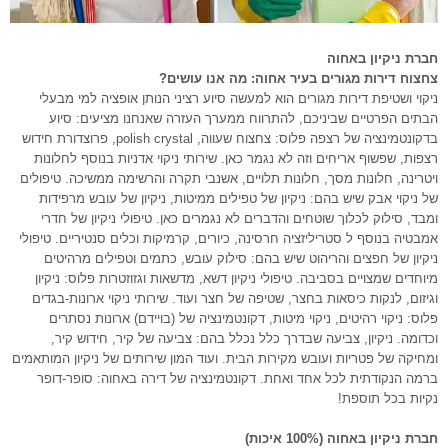
חברת ניקיון באחוה
צחצוח דירות מגורים בעיר אחוה: מה אנו עושים?
ניקוי ושטיפת דירות מגורים הוא למעשה סיוע רציני הנותן אופציה למי מבעלי
הבתים הפרטיים שביניכם, להתרווח ממערך העזרה שאנחנו מציעים: סיוע
בדקונטמינציה של רצפה פלוס: צחצוח שעווה, polish crystal, פרוצדורת חידוש
רצפות, שפשוף אריחים וזה לא נגמר כאן. שירותי ניקוי אדניות בנוסף לחלונות
ויטרינה, חלונות מסך, חלונות תלויים, אשנבי תקרה והרשימה ממשיכה. טיפולים
של ניקוי אבק שיש בהם: ניקיון של טפילים ממיטות, ניקיון של עובש מרפידות
ומבד, סילוק לכלוך שוטחים והדברים לא נגמרים כאן. טיפולי ניקיון של חדרי
אמבטיה בנוסף ל סטריליזציה חרסינה, כיורים, קרמיקות וכלים סנטיריים. טיפולי
ניקיון של חפצים והריהוט שיש בהם: סילוק עובש, כתמים וטפילים מרהיטים
מיוחדים שמצויים בסביבה. טיפולי ניקיון דשא, מדשאות וגזוזטרות פלוס: ניקיון
וגיזום, לנקות כיסאות בחצר, שטיפה של חצר ועוד. שירותי ניקוי ארונות-בגדים
פלוס: ניקוי רהיטים, ניקוי מיטות, דקונטמינציה של (בויידם) ארונות נסתרים
וכדומה. ניקיון, צביעה שבדרך כלל נכלל בהם: צביעה של קיר, חידוש קיר,
ומחיקה של פטריות ועובש מקירות הבית. ועוד המון שירותים של ניקיון המותאמים
ברמה הנקודתית לכל אחד ואחת. דקונטמינציה של דירה באחוה: סופר-דופר
נקיות בכל תוספת!
חברת ניקיון באחוה (100% איכות)