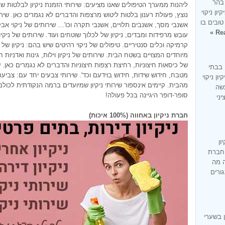
 בהר
ליהנות ממערך הטיפולים שאנו מציעים: שירותי הזמנת ניקיון לבלטות ש
ון ניקוי
נוצץ, פעולת רענון בלטות ליטוש מרצפות והדברים לא נגמרים כאן. שירות
טובים בו
אשנבי מסך, אשנבים תלויים, אשנבי תקרה וכו'… שירותים של ניקוי אבק
Rea
עובש מרפידות ומבדים, ניקיון של לכלוך שוטחים ועוד. שירותים של ניקיון
קרמיקה וכלים סנטיריים. טיפולים של ניקוי רהיטים שיש בהם: ניקיון ש
מיוחדים המצויים בשטח הבית. שירותים של ניקיון וילות, גינות ואדניות חלו
של כיסאות חיצוניות, רחיצת רצפות חיצוניות והדברים לא נגמרים כאן. שי
 בבתי
מטבח, חידוש שידות, חידוש בוידעם וכד'. שירותי צבעים יחד עם: צביעת
ון ניקוי
מהבית. קיימים אינספור שירותי ניקיון שמיועדים ברמה הנקודתית לכול
עשה
סופר-דופר היגיינה בכל פעולה!
ציני
חברת ניקיון באחווה (100% איכות)
ון
 חברת
ה מה
 בתי מגורים
 בשערי