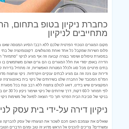
כחברת ניקיון בטופ בתחום, הרי
מתחייבים לניקיון
מקום המגורים הנוכחי הפרטית שלכם ללא רבב! הסיוע המנוסה שאנו
פלוס השירות שמקבל כל אחד ואחת מהגולשים. דקונטמינציה של בתי מג
במסגרת טיפולים ושימור בצורה קבועה וזה אף מגיע לניקוי "סתמיות" ה
הדירה באופן יסודי את חלל המגורים בו הם גרים ושהם משתמשים בו ת
בתים פרטיים מכל סוג ולכלל המטרות האפשריות, זה מתחיל בדירות קרק
ודירות עם גינה וזה גם מגיע לבתים ענקיים ויוקרתיות. ניקוי וצחצוח מד
הפז"מ המכובד של החברה שלנו בשירותים של ניקוי בית באינטגרציה של ה
המקצועיים שיש בידינו, דואג לכולם צחצוח ללא רבב ונוח בכל מסגרת ב
לפי תמחור ל-0
בניקוי של סביבת הבית הפרטי תוך כדי הוצאה לפועל של משימות ניקוי ב
ניקיון דירה על-ידי בית עסק לני
שואלים את עצמכם האם חכם לשכור את הצעותיו של עסק להברקה וניק
ומשרדים? צריכים להכניס אל הראש מדוע זה טוב ומהם הדברים הטובים