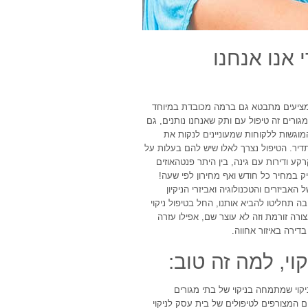
 אנו אנחנו
 מציעים מתבטא גם ברמה מכובדת במיוחד
ורים זה טיפול עם ותק שאנחנו נותנים, גם
מוגשות ללקוחות שמעוניינים לנקות את
דיר. הטיפול נצרך לאלו שיש להם בעלות על
ע ודירות עם גינה, בין היתר פנטהאוזים
ויק במחיר כל חודש ואף מחירון לפי שעה!
אביזרים והטכנולוגיה ואביזרי הניקיון
ה תחליטו להביא אותנו, החל בטיפול ניקוי
6 דקות, דרך שירותים של ניקוי ושימור ניקיון כל 30 יום בצורה זורמת וזה לא עוצר שם, אפילו עזרה
דירה באיזור אחווה.
קוי, למה זה טוב:
וי שמתמחה בניקוי של בתי מגורים
 המצורפים לטיפולים של בית עסק לניקוי