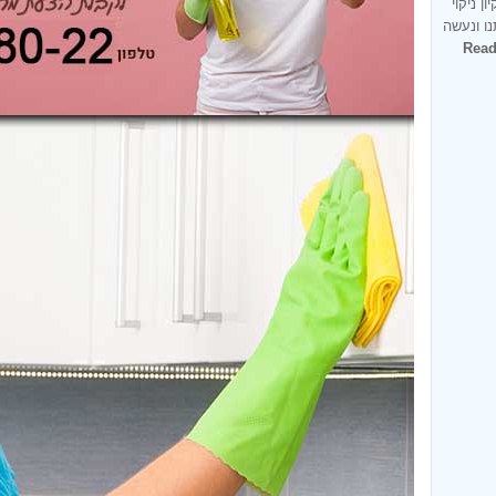
ן ניקוי
ו ונעשה
Rea