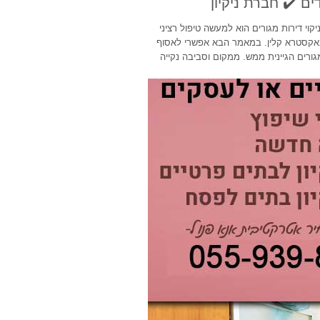
ים ✔️ חברת ניקיון
ווה והסביבה זה הספצליטה שלנו BONUS שטיפת וניקוי דירות מגורים הוא למעשה טיפול רציני
ם באקסטרא קלין. במאמר הבא אפשרי לאסוף
גורים הגיינית ממש. ממקום וסביבה נקייה