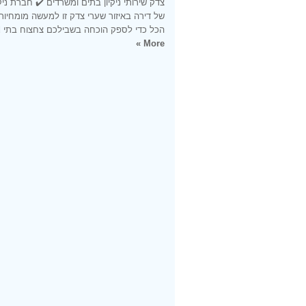
צדק שירותי ניקיון בתים ומשרדים ✔️ חברת ניקיו
של דירה באיזור שערי צדק זו למעשה מומחיותנ
הכל כדי לספק הוכחה בשבילכם צחצוח בתי
d
More »