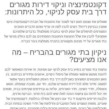
דקונטמינציה וניקוי דירות מגורים
דרך בית עסק לניקוי, כל היתרונות:
שואלים את עצמם האם רצוי לשכור את ההטבות של חברת דקונטמינציה וניקוי
שמבין בבניקיון דירות? רוצים להבין למה זה עדיף ומהם הדברים הטובים
המצורפים לטיפולים של עסק לניקוי בחברה מומלצת? בדברים שלפניכם
אופציונלי להבין את שלל ההצעות וההטבות הממתינים גם לכם כחלק מניקוי של
בתי מגורים על ידי מנקים מקצועיים בחברה מומלצת בעיר הבריח.
ניקיון בתי מגורים בהבריח – מה
אנו מציעים?
צחצוח בתי מגורים בסיוע בית עסק לניקוי עם אמינות, זה שירות המאפשר לכם
ליהנות ממגוון שימושי ומומלץ של טיפולי ניקויים, ארגונים וסידורים בביתכם. בין
מגוון המבצעים המוצעים בשבילכם דרך בתי העסק המוצלחים בענף אפשר
למצוא: סידור מלא לכל דירת המגורים שלכם, יחד עם, מטבח קומפלט, הטוש
והאסלה, חדרי השינה, חדר האורחים, עליות גג ובויידמים שקיימים בבית, סטווים
וזה יכול להיות גם צחצוח הגינה לאלו שיש להם בית פרטי. הברקת אדנים,
הלבנת תריסים ותיקונם יד ביד עם ניקיון של מסילה בחלונות. דקונטמינציה של
שערים, מזוזות המצויים מעל המעברים והדלתות של חדרי השינה ובפתח הבית.
סטריליזציה של כיורים, מוצרי קרמיקה וזכוכית וכלים סניטריים. נבצע שירותי