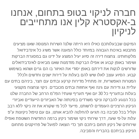
חברה לניקוי בטופ בתחום, אנחנו
ב-אקסטרא קלין אנו מתחייבים
לניקיון
המיקום שבבעלותכם כאילו היא הייתה שלנו! השירות המנוסה שאנו מציעים
מתבטא באיכות הגבוהה במיוחד כולל המענה אשר משיג כל אינדבידואל
מלקוחותינו. צחצוח דירה זה סיוע יעיל המוצע על ידינו גם במסגרת הברקות
ושימור באופן קבוע או אפילו הברקות מזדמנות שאנו מביאים לאינדבידואלים
שדורשים לנקות את דירתם באופן יסודי את האיזור בו הם גרים ושהוא בשימוש
קבוע. הסיוע עוצב לאלו שיש להם בעלות על דירות ישנים וחדשים ולכלל
המטרות האפשריות, זה מתחיל מדירות קרקע ובתים עם חצר, ביניהם בתים עם
עליית גג ודירות עם גינה ואף אחוזות ובתים מכובדים. ניקוי וצחצוח מקצועי
בעלות ובתעריף כל 30 יום ואף תעריף שעתי! הפז"מ הרחב של החברה שלנו
בכל הנוגע להברקה וניקוי משרדים בסינתזה של האביזרים הייעודיים ואביזרי
הניקיון הרציניים העומדים לרשותנו, מייעד לכל מי שקורא את זה ניקוי ללא רבב
וקליל בכל סביבה בה תגיעו להחלטה להביא אותנו, גם עם טיפול ניקיונות ע"פ
עלות על-פי שעה, דרך שירותי ניקוי ושימור ניקיון ברמה החודשית השוטפת ואפילו
שירותים של ניקיון תחום ביתכם תוך כדי הוצאה לפועל של פרויקטים מתחום
הניקיון בביתכם בהבריח והסביבה.