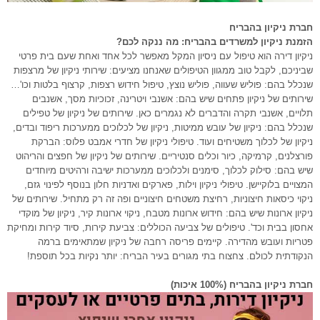
חברת ניקיון בהבריח
הזמנת ניקיון למשרדים בהבריח: מה ננקה לכם?
ניקיון דירה הוא טיפול עם ניסיון המקל מאפשר לכל אחד ואחת שעם בית פרטי
שביניכם, לקבל טוב ממגוון הטיפולים שאנחנו מציעים: שירותי ניקיון של מרצפות
שנכלל בהם: פוליש שעווה, פוליש נוצץ, טיפול חידוש רצפות, קרצוף בלטות וכו'…
שירותים של ניקיון פתחים שיש בהם: אשנבי ויטרינה, זכוכיות מסך, אשנבים
תלויים, אשנבי תקרה והדברים לא נגמרים כאן. שירותים של ניקיון של טפילים
שנכלל בהם: ניקיון של עובש ממיטות, ניקיון של לכלוכים ממערכות ריפוד ובדים,
ניקיון של לכלוך משטיחים ועוד. טיפולי ניקיון של חדרי אמבט פלוס: הברקת
פורצלנים, קרמיקה, כיור וכלים סנטיריים. שירותים של ניקיון של חפצים והריהוט
שיש בהם: סילוק לכלוך, סימנים ולכלוכים ממערכות ישיבה ורהיטים מיוחדים
המצויים בלוקיישן. טיפולי ניקיון וילות, פארקים ואדניות חלון בנוסף לפינוי גזם,
ניקוי כיסאות חיצוניות, רחיצת משטחים חיצוניים ופה זה רק מתחיל. שירותים של
ניקיון ארונות שיש בהם: חידוש ארונות מטבח, ניקוי ארונות קיר, ניקיון של מוקדי
אחסון בבית וכד'. טיפולים של צביעה הכוללים: צביעת קירות, סיוד קירות ומחיקת
פטריות ועובש מהדירה. קיימים פריסה רחבה של ניקיון שמתאימים ברמה
הנקודתית לכולם. צחצוח בתי מגורים בעיר הבריח: יותר נקיות בכל תוספת!
חברת ניקיון בהבריח (100% איכות)