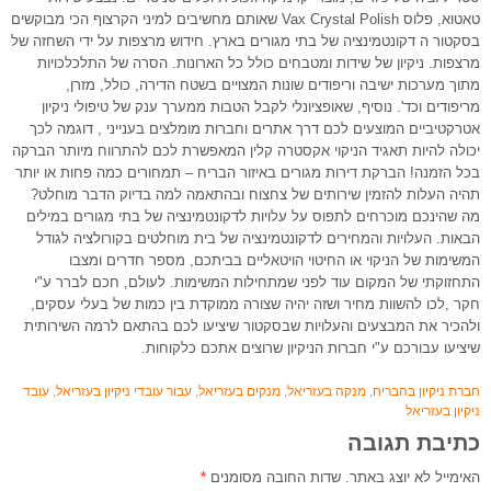
טאטוא, פלוס Vax Crystal Polish שאותם מחשיבים למיני הקרצוף הכי מבוקשים
בסקטור ה דקונטמינציה של בתי מגורים בארץ. חידוש מרצפות על ידי השחזה של
מרצפות. ניקיון של שידות ומטבחים כולל כל הארונות. הסרה של התלכלכויות
מתוך מערכות ישיבה וריפודים שונות המצויים בשטח הדירה, כולל, מזרן,
מריפודים וכד'. נוסיף, שאופציונלי לקבל הטבות ממערך ענק של טיפולי ניקיון
אטרקטיביים המוצעים לכם דרך אתרים וחברות מומלצים בענייני , דוגמה לכך
יכולה להיות תאגיד הניקוי אקסטרה קלין המאפשרת לכם להתרווח מיותר הברקה
בכל הזמנה! הברקת דירות מגורים באיזור הבריח – תמחורים כמה פחות או יותר
תהיה העלות להזמין שירותים של צחצוח ובהתאמה למה בדיוק הדבר מוחלט?
מה שהינכם מוכרחים לתפוס על עלויות לדקונטמינציה של בתי מגורים במילים
הבאות. העלויות והמחירים לדקונטמינציה של בית מוחלטים בקורולציה לגודל
המשימות של הניקוי או החיטוי הויטאליים בביתכם, מספר חדרים ומצבו
התחזוקתי של המקום עוד לפני שמתחילות המשימות. לעולם, חכם לברר ע"י
חקר ,לכו להשוות מחיר ושזה יהיה שצורה ממוקדת בין כמות של בעלי עסקים,
ולהכיר את המבצעים והעלויות שבסקטור שיציעו לכם בהתאם לרמה השירותית
שיציעו עבורכם ע"י חברות הניקיון שרוצים אתכם כלקוחות.
חברת ניקיון בהבריח
,
מנקה בעזריאל
,
מנקים בעזריאל
,
עבור עובדי ניקיון בעזריאל
,
עובד
ניקיון בעזריאל
כתיבת תגובה
האימייל לא יוצג באתר.
שדות החובה מסומנים
*