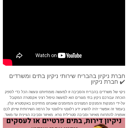
חברת ניקיון בהבריח שירותי ניקיון בתים ומשרדים
✔️ חברת ניקיון
ניקוי של משרדים בהבריח והסביבה זו למעשה מומחיותנו ונעשה הכל כדי לספק
הוכחה עבורכם ניקיון בתי מגורים הוא למעשה טיפול רציני אקסטרה המקובל
על-ידי המנקות והמנקים המצוינים והמיומנים שאנחנו מחזיקים באקסטרא קלין.
בעמוד זה אפשרי יהיה להשיג ידע רלוונטי ורלוונטי על הרמה השירותית שייתן לכם
אופציה להתרווח מאיזור וסביבה סטרילית נורא. מאיזור וסביבה הגיינית עד-מאוד.