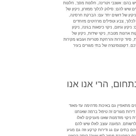
יש בהם: אשנבי ויטרינה, חלונות מסך, חלונות
ם שיש להם: סילוק לכלוך ממזרון, ניקיון של
ניקיון של דושים יחד עם: הברקת חרסינה,
ל לכלוך, צבע וטפילים מרהיטים מיוחדים
יון וגיזום, ניקוי כיסאות בגינה, ניקיון
 ארונות מטבח, ניקוי שידות, ניקיון של
רות, סיוד קירות והרחקת פטריות ועובש מקירות
כם. דקונטמינציה של בתי מגורים בעיר
חום, הרי אנו אנו
ים מתאפיין גם באיכות מדהימה עד-מאוד
ירות מגורים זה טיפול ברמה שאנחנו
 ניקוי מזדמנות שאנו מעניקים לאלו
לרשותם. המענה עוצב לאלו שיש להם
הם בתים עם גג ודירות קרקע וזה גם מגיע
וגם במסגרת מחיר לפי שעה! הותק הרציני