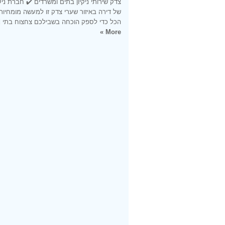
צדק שירותי ניקיון בתים ומשרדים ✔️ חברת ניקיו
של דירה באיזור שערי צדק זו למעשה מומחיותנ
הכל כדי לספק הוכחה בשבילכם צחצוח בתי
d
More »