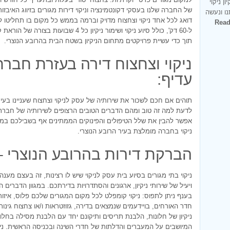
ן ניקוי
של החברה שלנו בעסקי דקונטמינציה וניקוי דירות מגורים בזיווג האיבזור
ו ונעשה
דואג לכל אחד ניקוי וצחצוח מדויק וברמה בממש כל מקום בו תחליטו לה
Rea
ל-60 דק', כולל סיוע ניקוי ושימור ניקיון כל
תוך כדי עשיית פרויקטים מתחום הניקיון בשטח הבית בהרובע הנוצרי.
ניקוי וצחצוח דירה בעזרת חברת
עדיף:
תוהים אם חכם לשכור את שירותיה של עסק לניקוי וצחצוח שעניינו בעיק
לדעת למה זה טוב ומהם הדברים הטובים הרצופים לשירותיה של חב
אפשר להבין את שלל הטיפולים והפינוקים הממתינים אף בשבילכם ב
ניקוי בחברה מומלצת בעיר הרובע הנוצרי.
הברקת דירות בהרובע הנוצרי –
ניקוי בתי מגורים בסיוע בית עסק לניקוי שיש לו רצינות, זה בעצם מע
ויעיל של שירותי ניקיון, ארגונים והסתדרויות בדירתכם. במגוון הדברים
בענף ניתן לתפוס: ניקוי קומפלט לכל מקום המגורים שלכם פלוס, איז
חדר האורחים, בויידעמים שנמצאים בדירה, גזוזטראות ו/או צחצוח גינו
ניקיון של חלונות, הלבנת תריסים ותיקונם יחד עם הלבנת מסילה בחלונות
המיושבים על המעברים והדלתות של חדרי השינה ובכניסה הראשית. ניקיון