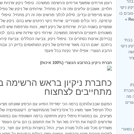
 בהר
רענון אריחים שפשוף אריחים והרשימה ממשיכה. טיפולי ניקיון אדניות ש
ון ניקוי
תלויים, אשנבים עליונים ופה זה רק מתחיל. שירותים של ניקיון של טפילי
טובים בו
עובש מריפודים ובדים, סילוק לכלוך פורשים ופה זה רק מתחיל. טיפולי 
Rea
קרמיקה, כיור וכלים סנטיריים. שירותי ניקוי רהיטים שיש בהם: ניקיון ש
שמצויים בשטח הבית. שירותים של ניקיון דשא, גינות ומרפסות שיש להם: ניק
משטחים חיצוניים והרשימה ממשיכה. שירותי ניקוי שידות שיש בהם: לנקות
(בויידם) ארונות נסתרים וכו'. טיפולי ניקיון, צביעה הכוללים: צביעת קי
 בבתי
ביתכם. ישנם הרבה מאוד שירותים של ניקיון המותאמים בדיוק רב עבור
ון ניקוי
הרובע הנוצרי: אפילו יותר נקיות בכל פעם!
עשה
ציני
חברת ניקיון בהרובע הנוצרי (100% איכות)
כחברת ניקיון בראש הרשימה בת
ון
מתחייבים לצחצוח
 חברת
ה מה
 בתי מגורים
המקום שבבעלותכם ברמה הכי יסודית! הסיוע עם הניסיון שאנחנו מציע
כולל הטיפול אשר משיג כל אינדבידואל מהמתקשרים. דקונטמינציה של ד
מציעים, גם במסגרת טיפולי ניקיון ותחזוקה ברמה השוטפת וגם במסגרת
שדורשים לנקות את הדירה מא' ועד ת' את תחומם בו הם גרים העומד 
משרדים מכל סוג ולכל מטרה ועניין, החל בחצרות ובתים עם חצר, ביני
 בשערי
למקום מגורים פרטי יוקרתיות. צחצוח יסודי בעלות ובתעריף כל חודש 