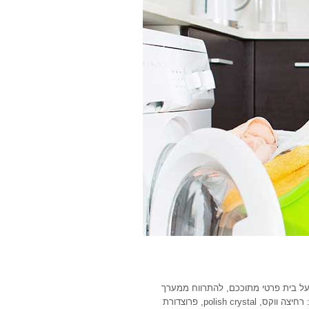
 על בית פרטי מתוככם, להתרווח ממערך
הטיפולים שאנו מציעים: שירותים של דקונטמינציה של אריחים הכוללים: רחיצה ווקס, polish crystal, פרוצדורת