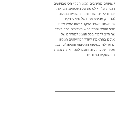
סניטריים. נבצע פרוייקטים שטיפה, יחד עם, פוליש ווקס Crystal Polish שאותם מחשיבים למיני הניקוי הכי מבוקשים
רצפות על ידי לטישה של משטחים. הברקת
ה וריפודים מעור ומבד המצויים במיקום,
התפנק מהיצע עצום של טיפולי ניקיון
אטרקטיביים המוצעים בשבילכם באמצעות בעלי עסקים מומלצים בעולם דוגמת תאגיד הניקוי name המאפשרת
ובע הנוצרי והסביבה – תעריפים כמה בערך
שר חייב ללמוד בכל הנוגע למחירים של
נים בהתאמה לגודל הפרויקטים הניקיון
תחילת משימות הניקיונות והטיפולים. בכל
ספר עסקי ניקיון, ותוכלו להכיר את ההצעות
 העסקים המגוונים.