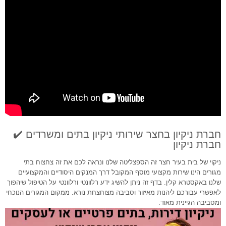
חברת ניקיון בחצר שירותי ניקיון בתים ומשרדים ✔️
חברת ניקיון
ניקוי של בית בעיר חצר זה הספצליטה שלנו ונראה לכם את זה צחצוח בתי
מגורים הינו שירות מקצועי מוסף המקובל דרך המנקים היסודיים והמקצועיים
שלנו באקסטרא קלין. בדף זה ניתן להשיג ידע רלוונטי ורלוונטי על הטיפול שיהפוך
לאפשרי עבורכם ליהנות מאיזור וסביבה מצוחצחת נורא. ממקום המגורים הנוכחי
ומסביבה הגיינית מאוד.