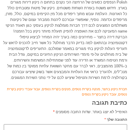
Polish הנפסים כסוגים של הרחיצה הכי נקנים בתחום ה ניקיון דירות מגורים
בארץ. חידוש משטח בעזרת השחזת משטחים. ניקיון של מיטות ומטבחים כולל
כל הארונות. העלמת עובש מתוך ריפודים מכל מין הקיימים במיקום, כולל, מזרן,
מריפודים וכדומה. נוסיף, שאפשרי עבורכם ליהנות ממבחר עצום של ניקיונות
משתלמים המוצעים לכם דרך חברות מומלצות לניקיון בעסקי כגון תאגיד הניקוי
name המעניקה לכם את האופציה להפיק תועלת מיותר ניקיון בכל הזמנה!
הברקת דירה בחצר – מחירונים כמה בערך יהיה המחיר לביצוע טיפולי
דקונטמינציה ובהתאם למה בדיוק הדבר מוחלט? כל אשר חייב להכניס לראש על
תעריפי העלות לניקיון בתי מגורים במאמר שמולכם. התעריפים לדקונטמינציה
של בית מוחלטים על-פי מימדי השירותים הניקיון החיוניים במיקום, גודל הבית
ורמת הטיפוח המשרד או הדירה עוד לפני שמתחילות המשימות והשירותים.
ב-100% מהמצבים, ראוי לברר עם מחקר השוואת עלויות ממוקד בין כמות של
מנכ"לים, ולהעריך כראוי את העלויות והמבצעים אשר בשוק שיציעו עבורכם
בקורולציה לרמת השירות והטיפול שיציעו לכם על ידי נותני השירות המגוונים.
חברת ניקיון בחצר
,
מנקה בקרית נטפים
,
מנקים בקרית נטפים
,
עבור עובדי ניקיון בקרית
נטפים
,
עובד ניקיון בקרית נטפים
כתיבת תגובה
האימייל לא יוצג באתר.
שדות החובה מסומנים
*
התגובה שלך
*