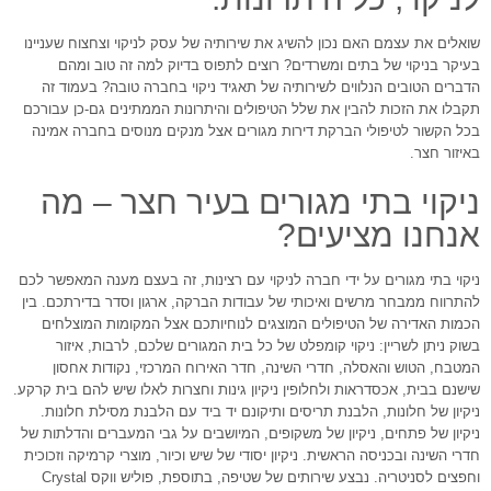
שואלים את עצמם האם נכון להשיג את שירותיה של עסק לניקוי וצחצוח שעניינו
בעיקר בניקוי של בתים ומשרדים? רוצים לתפוס בדיוק למה זה טוב ומהם
הדברים הטובים הנלווים לשירותיה של תאגיד ניקוי בחברה טובה? בעמוד זה
תקבלו את הזכות להבין את שלל הטיפולים והיתרונות הממתינים גם-כן עבורכם
בכל הקשור לטיפולי הברקת דירות מגורים אצל מנקים מנוסים בחברה אמינה
באיזור חצר.
ניקוי בתי מגורים בעיר חצר – מה
אנחנו מציעים?
ניקוי בתי מגורים על ידי חברה לניקוי עם רצינות, זה בעצם מענה המאפשר לכם
להתרווח ממבחר מרשים ואיכותי של עבודות הברקה, ארגון וסדר בדירתכם. בין
הכמות האדירה של הטיפולים המוצגים לנוחיותכם אצל המקומות המוצלחים
בשוק ניתן לשריין: ניקוי קומפלט של כל בית המגורים שלכם, לרבות, איזור
המטבח, הטוש והאסלה, חדרי השינה, חדר האירוח המרכזי, נקודות אחסון
שישנם בבית, אכסדראות ולחלופין ניקיון גינות וחצרות לאלו שיש להם בית קרקע.
ניקיון של חלונות, הלבנת תריסים ותיקונם יד ביד עם הלבנת מסילת חלונות.
ניקיון של פתחים, ניקיון של משקופים, המיושבים על גבי המעברים והדלתות של
חדרי השינה ובכניסה הראשית. ניקיון יסודי של שיש וכיור, מוצרי קרמיקה וזכוכית
וחפצים לסניטריה. נבצע שירותים של שטיפה, בתוספת, פוליש ווקס Crystal