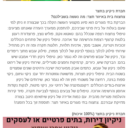
חברת ניקיון בחצר
צחצוח בית באיזור חצר: מה נעשה בשבילכם?
הברקת בתי מגורים הוא סיוע מקצועי העושה הקלה בכך שבצורה זו ניתן למי
שעם בעלות על בית פרטי שביניכם, להתפנק ממערך העזרה שאנחנו מציעים:
טיפולי צחצוח רצפה שנכלל בהם: טאטוא ווקס, פוליש נוצץ, פרוצדורת רענון
בלטות קרצוף רצפות והרשימה עוד ארוכה. טיפולי ניקיון של פתחים הכוללים:
זכוכיות ויטרינה, אשנבי מסך, אדניות תלויות, חלונות תקרה ופה זה רק מתחיל.
שירותי סילוק לכלוך בנוסף לניקיון של לכלוך ממזרן, סילוק עובש מתוך ריפודים
ובד, ניקיון של עובש פורשים וזה לא נגמר כאן. טיפולי ניקיון חדרי אמבט שיש
בהם: הברקת שיש, כיורים, קרמיקות וחפצים סטריליים, שירותי ניקיון של ריהוט
פלוס: ניקיון של עובש, כתמים ואבק ממערכות ישיבה ורהיטים שונים שמצויים
בשטח הבית. טיפולי ניקיון חצרות, מדשאות וגזוזטרות יחד עם: ניקוי וגיזום, ניקוי
ספות בגינה, רחיצה של משטחי חוץ וזה לא נגמר כאן. שירותים של ניקיון
ארונות-בגדים הכוללים: דקונטמינציה של רהיטי עץ, ניקוי מיטות, לנקות נקודות
אחסון והרשימה ארוכה. טיפולים של צבעים בנוסף לצביעת תקרה, סיוד קירות
והעלמת פטריות מהבית. עם כמות אדירה של ניקיון שיתאימו היטב בצורה
מדויקת עבורכם. צחצוח בתי מגורים באיזור חצר: תוספת זוך בכל הזמנה!
חברת ניקיון בחצר (100% איכות)