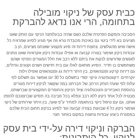
כבית עסק של ניקוי מובילה
בתחומה, הרי אנו נדאג להברקת
הסביבה והמקום הפרטית שלכם כשם שהיה בבעלותנו! הניקוי עם הותק שאנו
מציעים בא לידי ביטוי גם באיכות מכובדת נורא וזה אף מגיע לסיוע שמרוויח כל
אישה ואיש מהגולשים. צחצוח דירות זה סיוע מקצועי שאנחנו מציעים, הן ב
עבודות ניקיון ושימור בצורה קבועה או אפילו עבודות ניקיון אקראיות שאנו נותנים
לאנשים שדורשים לנקות את ביתם ללא רבב את חלל המגורים הפרטי ושהם
משתמשים בו תדיר. הסיוע מותאם לאלו עם בית חדשים וישנים וקטנים וגדולים,
גם דירות קרקע ופנטהאוזים, בין היתר דירות גג ופנטהאוזים ואפילו וילות
יוקרתיים. דקונטמינציה וניקוי יסודי בתשלום כל 30 יום ואפשר גם תשלום לפי
עלות לפי שעה! הותק הרחב של חברתנו במה שקשור לניקיון דירות מגורים
בהוספת האביזרים והטכנולוגיה וציוד הניקיון והחומרים המקצועיים שברשותנו,
מבטיח לכל אחד ניקיון ללא רבב ונפלא בכל סביבה בה תסיקו שברצונכם להזמין
אותנו, גם עם טיפול ניקוי בהתאמה למחיר ע"פ שעה, בין היתר שירותים של ניקוי
ושימור ניקיון כל 4 שבועות בצורה קבועה ועד לסיוע בניקיון תחום הבית שלכם
במסגרת ביצוע עבודות צחצוח במקום באיזור חצר.
הברקה וניקוי דירה על-ידי בית עסק
לניקוי, כל היתרונות: