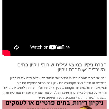
חברת ניקיון במוצא עילית שירותי ניקיון בתים
ומשרדים ✔️ חברת ניקיון
ניקוי של דירות מגורים במוצא עילית זוהי מומחיותנו ונראה לכם את זה ניקיון
משרדים זה טיפול רציני אקסטרה המוענק לכם בסיוע המנקים הטובים
והמקצוענים שבשורותינו. אקסטרא קלין. בטקסט שלפניכם ניתן לחפש ידע קריטי
ושמיש על הטיפול שייתן לכם אפשרות לקבל טוב מסביבת מגורים סטרילית נורא.
ממקום המגורים הנוכחי ומסביבה נקייה ונעימה ממש.