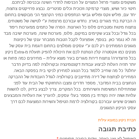
משקופים ומוצרי פרזול המצויים על הכניסות לחדרי השינה ובכניסה לביתכם.
חיטוי כיור ושיש, מוצרי קרמיקה וזכוכית וכלים סניטריים. נבצע פרוייקטים צחצוח,
יחד עם, פוליש ווקס ופוליש גבישי הנתפסים כמיני הקרצוף הכי מבוקשים בתחום
ה הברקת בתי מגורים בארץ. נחדש עבורכם מרצפות ע"י לטישה של משטחים.
צחצוח מיטות ומטבחים פלוס כל הארונות. הסרה של כתמים ממערכות ריפוד
בכל גודל ובכל צבע שקיימים במיקום, פלוס, מערכות שינה, מערכות ישיבה מבד
וזה לא נגמר כאן. בנוסף, אופציונלי לקבל הטבות ממבחר ענקי של ניקיונות
מגוונים הממתינים רק לכם ע"י עסקים מומלצים בתחום דוגמת בית עסק של
מנקים כמו אקסטרה קלין הנותנת לכם את היכולת להפיק תועלת מ-Extra ניקיון
בכל פרוצדורה! צחצוח דירות מגורים בעיר מוצא עילית – מחירונים כמה פחות או
יותר תהיה העלות לביצוע עבודות דקונטמינציה ובקורולציה למה בדיוק הדבר
יוחלט? כל מה שחייב ללמוד בכל הנוגע למחירון לניקוי בית בפסקה הבאה.
המחירים לצחצוח של דירה מתייצבים בקורולציה לגודל העבודות של ההברקה
הנחוצים בבית המדובר, מספר חדרים ומצבו התחזוקתי של הבית עוד לפני
שמתחילות המשימות והשירותים. בכל המקרים, צריך לבצע בידוק ,לכו להשוות
עלויות ושזה יהיה נקודתי בין מספר בעלי עסקים, להעריך את העלויות והמבצעים
השונים שיציעו עבורכם בקורולציה לרמת הטיפול והשירות המוצעות לכם דרך
עסקי הניקיון המגוונים.
חברת ניקיון במוצא עילית
כתיבת תגובה
האימייל לא יוצג באתר.
שדות החובה מסומנים
*