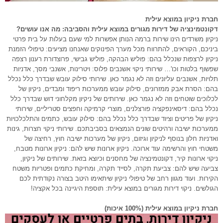
חברת ניקיון במוצא עילית
דקונטמינציה של דירות מגורים במוצא עילית והסביבה: מה אנו עושים?
ניקיון משרדים הינו שירות ברמה הנותן אפשרות למי שעם בעלות על בית פרטי
ביניכם, הקוראים, להתרווח מכל מערך הפינוקים שאנחנו מציעים: טיפולי הזמנת
ניקיון לרצפות שנכלל בהם: פוליש הבהקה, פוליש גבישי, פרוצדורת רענון רצפה
שפשוף בלטות וכו'… שירותי ניקוי אשנבים פלוס: ויטרינות, אשנבי מסך, אדניות
תלויות, אשנבים עליונים וזה לא נגמר כאן. שירותי סילוק עובש שבדרך כלל נכלל
בהם: הסרת אבק ממזרונים, סילוק עובש ממערכות ריפוד ומבדים, ניקיון של
לכלוכים שוטחים וזה לא נגמר כאן. שירותים של ניקיון מקלחוני דוש שבדרך כלל
נכלל בהם: דיסאינפקציה פורצלנים, מוצרי קרמיקה וחפצים סטריליים, שירותי
ניקיון של פריטים וציוד שבדרך כלל נכלל בהם: סילוק עובש, כתמים והתלכלכויות
ממערכות ישיבה ורהיטים שונים הנמצאים בסביבתכם. שירותי ניקוי חצרות, גינות
ואדניות חלון בנוסף לניקיון וגיזום, ניקיון של מערכות ישיבה חוץ, רחיצה של
משטחי חוץ והרשימה עוד ארוכה. ניקיון ארונות שיש להם: ניקיון ארונות מטבח,
ניקוי ארונות קיר, דקונטמינציה של מחסנים וכיוצא בזאת. שירותים של ניקיון,
צביעה שיש להם: צביעת תקרה, לסייד תקרה, ומחיקת כתמים ופטריות משטח
הקירות. ועוד מגוון רחב של טיפולי ניקיון שיתאימו היטב בצורה נקודתית לכם
הגולשים. ניקוי דירות מגורים במוצא עילית: תוספת היגיינה בכל אקציה!
חברת ניקיון במוצא עילית (100% איכות)