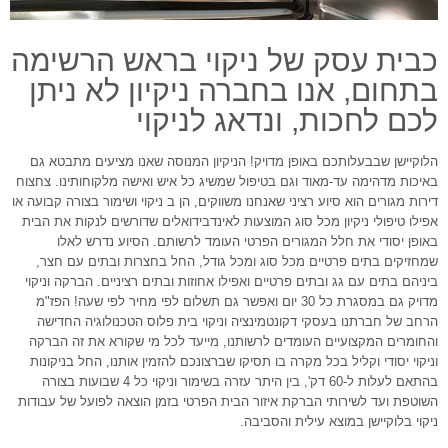
כבית עסק של ניקוי בראש הרשימה
בתחום, אנו בחברה ניקיון לא ניתן
לכם לחכות, ונדאג לניקוי
הלוקיישן שבבעלותכם באופן מדויק! הניקיון המנוסה שאנו מציעים מתבטא גם
באיכות מדהימה עד-מאוד וגם בטיפול שמשיג כל איש ואישה מלקוחותינו. צחצוח
דירות מגורים הוא סיוע רציני שאנחנו משווקים, הן ב ניקוי ושימור בצורה קבועה או
אפילו טיפולי ניקיון מכל סוג המוצעות לאינדבידואלים שדורשים לנקות את הבית
באופן יסודי את חלל המגורים הפרטי העומד לרשותם. הסיוע נדרש לאלו
שמחזיקים בתים פרטיים מכל סוג ומכל גודל, החל בחצרות ובתים עם חצר,
ביניהם בתים עם גג ובתים פרטיים ואפילו אחוזות ובתים רציניים. הברקה וניקוי
מדויק גם במסגרת כל 30 יום ואפשר גם תשלום לפי מחיר לפי שעה! הפז"מ
הרחב של חברתנו בעסקי דקונטמינציה וניקוי בית פלוס הטכנולוגיה החדישה
והחומרים המקצועיים העומדים לרשותנו, מייעד לכל מי שקורא את זה הברקה
וניקוי יסודי וקליל בכל מקרה בו תסיקו שברצונכם להזמין אותנו, החל בניקונות
בהתאם לעלות ל-60 דק', בין היתר עזרה בשימור וניקוי כל 4 שבועות בצורה
השוטפת ועד לשירותי הברקת איזור הבית הפרטי בזמן הוצאה לפועל של עבודות
ניקוי בלוקיישן במוצא עילית והסביבה.