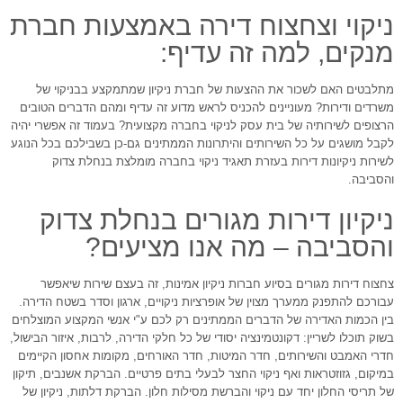
ניקוי וצחצוח דירה באמצעות חברת
מנקים, למה זה עדיף:
מתלבטים האם לשכור את ההצעות של חברת ניקיון שמתמקצע בבניקוי של
משרדים ודירות? מעוניינים להכניס לראש מדוע זה עדיף ומהם הדברים הטובים
הרצופים לשירותיה של בית עסק לניקוי בחברה מקצועית? בעמוד זה אפשרי יהיה
לקבל מושגים על כל השירותים והיתרונות הממתינים גם-כן בשבילכם בכל הנוגע
לשירות ניקיונות דירות בעזרת תאגיד ניקוי בחברה מומלצת בנחלת צדוק
והסביבה.
ניקיון דירות מגורים בנחלת צדוק
והסביבה – מה אנו מציעים?
צחצוח דירות מגורים בסיוע חברות ניקיון אמינות, זה בעצם שירות שיאפשר
עבורכם להתפנק ממערך מצוין של אופרציות ניקויים, ארגון וסדר בשטח הדירה.
בין הכמות האדירה של הדברים הממתינים רק לכם ע"י אנשי המקצוע המוצלחים
בשוק תוכלו לשריין: דקונטמינציה יסודי של כל חלקי הדירה, לרבות, איזור הבישול,
חדרי האמבט והשירותים, חדר המיטות, חדר האורחים, מקומות אחסון הקיימים
במיקום, גזוזטראות ואף ניקוי החצר לבעלי בתים פרטיים. הברקת אשנבים, תיקון
של תריסי החלון יחד עם ניקוי והברשת מסילות חלון. הברקת דלתות, ניקיון של