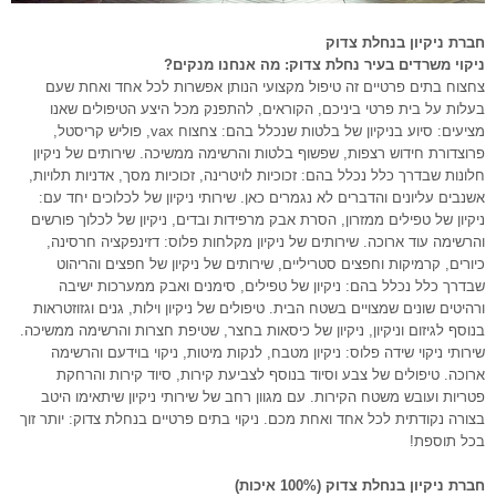
חברת ניקיון בנחלת צדוק
ניקוי משרדים בעיר נחלת צדוק: מה אנחנו מנקים?
צחצוח בתים פרטיים זה טיפול מקצועי הנותן אפשרות לכל אחד ואחת שעם
בעלות על בית פרטי ביניכם, הקוראים, להתפנק מכל היצע הטיפולים שאנו
מציעים: סיוע בניקיון של בלטות שנכלל בהם: צחצוח vax, פוליש קריסטל,
פרוצדורת חידוש רצפות, שפשוף בלטות והרשימה ממשיכה. שירותים של ניקיון
חלונות שבדרך כלל נכלל בהם: זכוכיות לויטרינה, זכוכיות מסך, אדניות תלויות,
אשנבים עליונים והדברים לא נגמרים כאן. שירותי ניקיון של לכלוכים יחד עם:
ניקיון של טפילים ממזרון, הסרת אבק מרפידות ובדים, ניקיון של לכלוך פורשים
והרשימה עוד ארוכה. שירותים של ניקיון מקלחות פלוס: דזינפקציה חרסינה,
כיורים, קרמיקות וחפצים סטריליים, שירותים של ניקיון של חפצים והריהוט
שבדרך כלל נכלל בהם: ניקיון של טפילים, סימנים ואבק ממערכות ישיבה
ורהיטים שונים שמצויים בשטח הבית. טיפולים של ניקיון וילות, גנים וגזוזטראות
בנוסף לגיזום וניקיון, ניקיון של כיסאות בחצר, שטיפת חצרות והרשימה ממשיכה.
שירותי ניקוי שידה פלוס: ניקיון מטבח, לנקות מיטות, ניקוי בוידעם והרשימה
ארוכה. טיפולים של צבע וסיוד בנוסף לצביעת קירות, סיוד קירות והרחקת
פטריות ועובש משטח הקירות. עם מגוון רחב של שירותי ניקיון שיתאימו היטב
בצורה נקודתית לכל אחד ואחת מכם. ניקוי בתים פרטיים בנחלת צדוק: יותר זוך
בכל תוספת!
חברת ניקיון בנחלת צדוק (100% איכות)