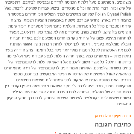
משקופים, המותקנים מעל דלתות הכניסה לחדרים ובכניסה לביתכם. דזינפקציה
של שיש וכיור, דברי קרמיקה וכלים סניטריים. ביצוע עבודות שטיפה, לרבות, Vax
Polish Crystal Polish שאותם מחשיבים למיני הפוליש הכי תדירים בסקטור ה
צחצוח דירה בארץ. נחדש עבורכם משטח באמצעות הקצעת רצפות. צחצוח
שידות ומטבחים כולל כל המגירות. העלמת כתמי אוכל ממערכות ריפוד שונות
הקיימים בלוקיישן, לרבות, מזרן, מריפודים וזה לא נגמר כאן. דרך-אגב, אפשרי
להתרווח מהיצע עצום של שירותי ניקוי מיוחדים המוצעים לכם בעזרת חברות
הובלה מומלצות בענייני , דוגמה לכך יכולה להיות חברת ניקיון name הנותנת
לכם את האפשרות לקבל הטבות מאף יותר ניקוי בכל הזמנה! צחצוח דירה בעיר
נחלת צדוק – תמחורים כמה בערך תהיה העלות לבצע עבודות ניקוי ועל-פי מה
בדיוק זה יוחלט? כל אשר חשוב להכניס אל הראש על עלות לדקונטמינציה של
בתים בשורות שלפניכם. העלויות והמחירונים לדקונטמינציה של דירה מתומחרים
בהתאמה לגודל המשימות של החיטוי או הניקוי המבוקשים בביתכם, מספר
חדרים והאם מטופח הבית או המקום לפני שמתחילות משימות הטיפולים
והניקיונות. תמיד, חכם יהיה לברר ע"י סקר השוואת מחיר ושזה באופן נקודתי בין
כמות סבירה של מנהלים, ושתהיה לכם הערכה נכונה לגבי ההצעות והדילים
השונים שיוצעו לכם בקורולציה לאיכויות השירות שיספקו לכם דרך ספקי הניקיון
המגוונים.
חברת ניקיון בנחלת צדוק
כתיבת תגובה
האימייל לא יוצג באתר.
שדות החובה מסומנים
*