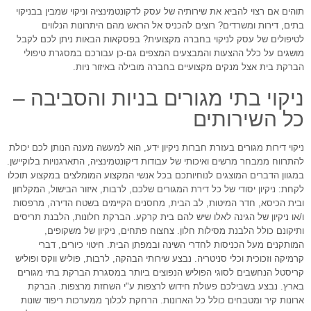
תוהים אם רצוי להביא את שירותיה של עסק לדקונטמינציה וניקוי שמבין בבניקוי
בתים, דירות ומשרדים? רוצים להכניס אל הראש מהם היתרונות הנלווים
לטיפולים של עסק לניקוי בחברה מקצועית? בפסקאות הבאות ניתן לכם לקבל
מושגים על כלל ההצעות והמבצעים המצפים גם-כן עבורכם במסגרת טיפולי
הברקת בית אצל מנקים מקצועיים בחברה מובילה באיזור ניות.
ניקוי בתי מגורים בניות והסביבה –
כל השירותים
ניקוי דירות מגורים בעזרת חברות ניקיון ידע, הוא למעשה מענה הנותן לכם יכולת
להתרווח ממבחר מרשים ואיכותי של עבודות דיקונטמינציה, התארגנויות בלוקיישן.
במגוון הדברים המוצגים לנוחיותכם בכל אנשי המקצוע המומלצים במקצוע תוכלו
לקחת: ניקיון יסודי של כל דירת המגורים שלכם, לרבות, איזור הבישול, המקלחון
ובית הכיסא, חדר המיטות, לב הבית, מחסנים הקיימים בשטח הדירה, מרפסות
ו/או ניקיון של הגינה לאלו שיש להם בית קרקע. הברקת חלונות, הלבנת תריסים
ותיקונם כולל הלבנת מסילות חלון. צחצוח פתחים, ניקיון של משקופים,
המותקנים מעל הכניסות לחדרי השינה ובמפתן הבית. חיטוי כיורים, דברי
קרמיקה וזכוכית וכלי סניטריה. נבצע שירותי הבהקה, לרבות, פוליש ווקס ופוליש
קריסטל הנחשבים לסוגי הפוליש הנפוצים ביותר במסגרת הברקת בתי מגורים
בארץ. נבצע בשבילכם פעולת חידוש לרצפות ע"י השחזת מרצפות. הברקת
ארונות קיר ומטבחים כולל כל הארונות. הרחקת לכלוך ממערכות ריפוד שונות