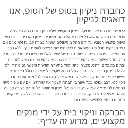
כחברת ניקיון בטופ של הטופ, אנו
דואגים לניקיון
הלוקיישן שלכם באופן מדויק! הניקיון המקצועי שלנו ניחן בגם ברמה מרשימה
נורא וגם בטיפול שמשיג כל אינדבידואל מהמתקשרים. ניקיון משרדים ודירות הוא
טיפול מקצועי המוצע על ידינו החל מ טיפולים ושימור בצורה קבועה ולא נגזים אם
נגיד הברקות מכל סוג המותאמות ללקוחות שמעוניינים לעשות ניקיון ללא רבב
את האיזור הפרטי העומד לרשותם. הטיפול עוצב לאלו עם משרדים מכל מין ומכל
גודל, החל מוילות ובתי קרקע, דרך דירות גג ובתי קרקע וזה גם מגיע לאחוזות
ובתים מכובדים. דקונטמינציה וניקוי יסודי בתעריף חודשית ואפשר גם מחירון לפי
שעה! הניסיון הרציני של החברה שלנו במה שקשור לניקוי בית כולל האביזרים
הייעודיים ואביזרי הניקיון המקצועיים שיש אצלנו, מבטיח לכל אחד ואחת מכם
ניקוי ללא רבב ונפלא בכל איזור בו תבחרו לשכור את שירותינו, גם עם טיפול ניקוי
בהתאם לתעריף על-פי שעה, דרך טיפולי ניקיון ותחזוקה כל 30 יום בצורה קבועה
וזה גם מגיע לסיוע בניקוי של איזור דירתכם תוך כדי הוצאה לפועל של פרויקטים
מתחום הניקיון בלוקיישן בעיר ניות.
הברקה וניקוי בית על ידי מנקים
מקצועיים, מדוע זה עדיף: