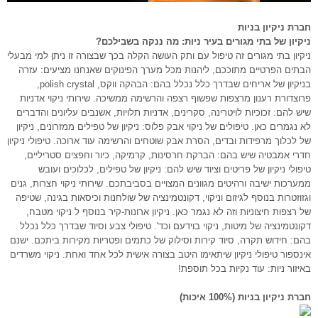
חברת ניקיון בניות
ניקיון של בתי מגורים בעיר ניות: מה ננקה בשבילכם?
ניקיון בתי מגורים זה טיפול עם ותק העושה הקלה בכך שבצורה זו ניתן למי מבעלי
הבתים הפרטיים מתוככם, ליהנות מכל מערך הפינוקים שאנחנו מציעים: עזרה
בניקיון של אריחים שבדרך כלל נכלל בהם: הבהקה ווקס, polish crystal,
פרוצדורת רענון מרצפות שפשוף רצפה והרשימה ממשיכה. שירותי ניקוי אדניות
שיש להם: זכוכיות לויטרינה, סקרינים, אדניות תלויות, אשנבים עליונים והדברים
לא נגמרים כאן. טיפולים של ניקוי אבק פלוס: ניקיון של טפילים ממזרונים, ניקיון
של לכלוך מרפידות ובדים, הסרת אבק שוטחים והרשימה עוד ארוכה. טיפולי ניקיון
חדרי אמבטיה שיש בהם: הברקת חרסינות, קרמיקה, כיור וחפצים סטריליים,
טיפולי ניקיון של פריטים וציוד שיש להם: ניקיון של טפילים, לכלוכים ועובש
ממערכות ישיבה ורהיטים מגוונים המצויים בסביבתכם. שירותי ניקוי חצרות, גנים
וגזוזטרות בנוסף לגיזום וניקוי, דקונטמינציה של שולחנות וכיסאות בגינה, שטיפה
של רצפות חיצוניות וזה לא נגמר כאן. ניקיון ארונות-קיר בנוסף ל ניקוי מטבח,
דקונטמינציה של מיטות, ניקוי בוידעם וכד'. טיפולי צבע וסיוד שבדרך כלל נכלל
בהם: חידוש תקרה, סיוד קירות וסילוק של כתמים ופטריות מקירות ביתכם. ישנם
אינספור טיפולי ניקיון שיתאימו היטב בצורה אישית לכל אחד ואחת. ניקוי משרדים
באיזור ניות: עוד נקיות בכל תוספת!
חברת ניקיון בניות (100% איכות)