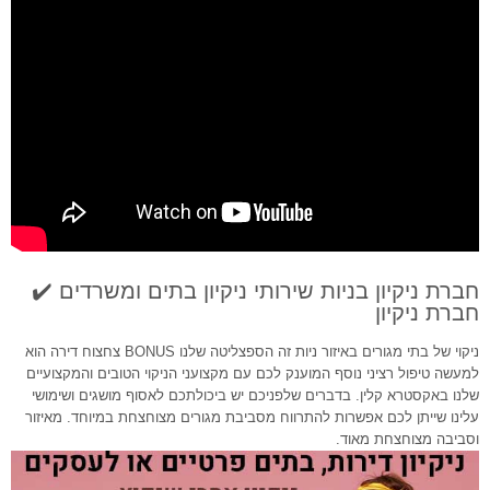
חברת ניקיון בניות שירותי ניקיון בתים ומשרדים ✔️
חברת ניקיון
ניקוי של בתי מגורים באיזור ניות זה הספצליטה שלנו BONUS צחצוח דירה הוא
למעשה טיפול רציני נוסף המוענק לכם עם מקצועני הניקוי הטובים והמקצועיים
שלנו באקסטרא קלין. בדברים שלפניכם יש ביכולתכם לאסוף מושגים ושימושי
עלינו שייתן לכם אפשרות להתרווח מסביבת מגורים מצוחצחת במיוחד. מאיזור
וסביבה מצוחצחת מאוד.