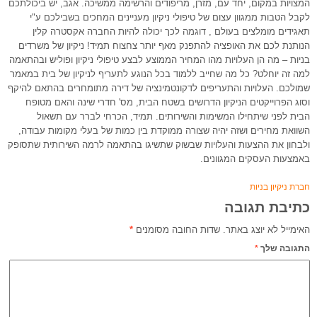
המצויות במקום, יחד עם, מזרן, מריפודים והרשימה ממשיכה. אגב, יש ביכולתכם
לקבל הטבות ממגוון עצום של טיפולי ניקיון מעניינים המחכים בשבילכם ע"י
תאגידים מומלצים בעולם , דוגמה לכך יכולה להיות החברה אקסטרה קלין
הנותנת לכם את האופציה להתפנק מאף יותר צחצוח תמיד! ניקיון של משרדים
בניות – מה הן העלויות מהו המחיר הממוצע לבצע טיפולי ניקיון ופוליש ובהתאמה
למה זה יוחלט? כל מה שחייב ללמוד בכל הנוגע לתעריף לניקיון של בית במאמר
שמולכם. העלויות והתעריפים לדקונטמינציה של דירה מתומחרים בהתאם להיקף
וסוג הפרוייקטים הניקיון הדרושים בשטח הבית, מס' חדרי שינה והאם מטופח
הבית לפני שיתחילו המשימות והשירותים. תמיד, הכרחי לברר עם תשאול
השוואת מחירים ושזה יהיה שצורה ממוקדת בין כמות של בעלי מקומות עבודה,
ולבחון את ההצעות והעלויות שבשוק שתשיגו בהתאמה לרמה השירותית שתסופק
באמצעות העסקים המגוונים.
חברת ניקיון בניות
כתיבת תגובה
האימייל לא יוצג באתר.
שדות החובה מסומנים
*
התגובה שלך
*