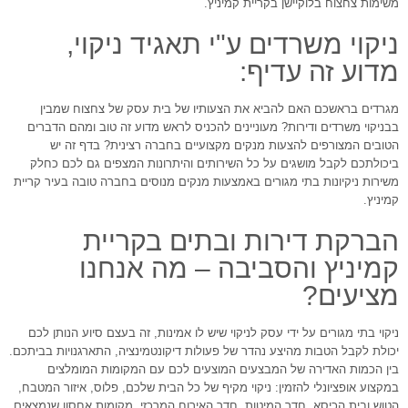
משימות צחצוח בלוקיישן בקריית קמיניץ.
ניקוי משרדים ע"י תאגיד ניקוי,
מדוע זה עדיף:
מגרדים בראשכם האם להביא את הצעותיו של בית עסק של צחצוח שמבין
בבניקוי משרדים ודירות? מעוניינים להכניס לראש מדוע זה טוב ומהם הדברים
הטובים המצורפים להצעות מנקים מקצועיים בחברה רצינית? בדף זה יש
ביכולתכם לקבל מושגים על כל השירותים והיתרונות המצפים גם לכם כחלק
משירות ניקיונות בתי מגורים באמצעות מנקים מנוסים בחברה טובה בעיר קריית
קמיניץ.
הברקת דירות ובתים בקריית
קמיניץ והסביבה – מה אנחנו
מציעים?
ניקוי בתי מגורים על ידי עסק לניקוי שיש לו אמינות, זה בעצם סיוע הנותן לכם
יכולת לקבל הטבות מהיצע נהדר של פעולות דיקונטמינציה, התארגנויות בביתכם.
בין הכמות האדירה של המבצעים המוצעים לכם עם המקומות המומלצים
במקצוע אופציונלי להזמין: ניקוי מקיף של כל הבית שלכם, פלוס, איזור המטבח,
הטוש ובית הכיסא, חדר המיטות, חדר האירוח המרכזי, מקומות אחסון שנמצאים