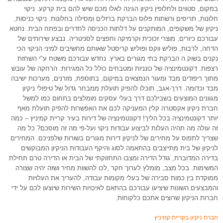
במקום, סטווים ולחלופין ניקיון הגינה לאלו מכם שיש להם בית קרקע. ניקוי
חלונות, תריסים ורשתות פלוס הברקת ברזלים ומסילה בחלונות. ניקוי כניסות,
ניקיון של משקופים, המותקנים על דלתות הכניסה לחדרים ובפתח הבית. נחטא
עבורכם כיורים, מוצרי זכוכית וקרמיקה וחפצים לסניטריה. נבצע שירותים של
הדחה, לרבות, פוליש ווקס ופוליש קריסטל שאותם מחשיבים למיני הניקוי הכי
נקנים בשוק ה הברקת בתי מגורים בארץ. נחדש עבורכם משטח ע"י השחזת
רצפות. דקונטמינציה של כונניות ומטבחים כולל כל המגירות. הרחקה של עובש
מתוך ריפודים מבד ומעור הנמצאים במיקום, בתוספת, מזרנים, מערכות ישיבה
מבד וכדומה. דרך-אגב, תוכלו להפיק תועלת ממבחר גדול של טיפולי ניקיון
מגוונים המוצעים בשבילכם דרך בעלי עסקים מומלצים בתחום כמו למשל
חברת ניקיון אקסטרה קלין המעניקה לכם את האפשרות להפיק תועלת מאף
יותר דקונטמינציה בכל הליך! דקונטמינציה של דירות בעיר קריית קמיניץ – כמה
זה עולה מה תהיה העלות לביצוע עבודות ניקוי ועל-פי מה זה מוסכם? כל מה
שצריך לתפוס על מחירים של לניקיון דירות מגורים בשורות שלפניכם. המחירים
לניקיון של בית מתייצבים בהתאמה לסוג והיקף העבודות הניקיון המבוקשים
בדירה המדוברת, גודל הדירה ומצבו התחזוקתי של הבית או הדירה טרם תחילת
המשימות. בכל מצב, מומלץ לערוך חקר ,לכו להשוות מחיר ושזה יהיה שצורה
ממוקדת בין כמות סבירה של בעלי מקומות עבודה, להעריך את העלויות
והמבצעים השונות שיציעו עבורכם בהתאם לאיכויות השירות שיוצעו לכם על ידי
חברות הניקיון שרוצים אתכם כלקוחות.
חברת ניקיון בקריית קמיניץ