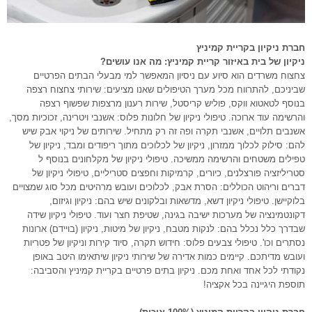
חברת ניקיון בקריית קמיניץ
ניקיון של בית באיזור קריית קמיניץ: מה אנו עושים?
צחצוח משרדים הוא סיוע עם ניסיון המאפשר למי מבעלי הבתים הפרטיים
שביניכם, להתרווח מכל מערך הטיפולים שאנו מציעים: שירותי צחצוח רצפה
בנוסף לטאטוא ווקס, פוליש קריסטל, שירות רענון מרצפות שפשוף רצפה
והרשימה עוד ארוכה. טיפולי ניקיון של חלונות פלוס: אשנבי ויטרינה, זכוכיות מסך,
אשנבים תלויים, אשנבי תקרה ופה זה רק מתחיל. שירותים של ניקוי אבק שיש
להם: סילוק לכלוך ממזרון, ניקיון של לכלוכים מתוך ריפודים ומבד, ניקיון של
טפילים משטחים והרשימה ממשיכה. טיפולי ניקיון של מקלחונים בנוסף ל
סטריליזציה פורצלנים, כיורים, קרמיקות וחפצים סטריליים, טיפולי ניקיון של
דברים וריהוט הכוללים: הסרת אבק, לכלוכים ועובש מרהיטים מכל סוג שמצויים
בלוקיישן. טיפולי ניקיון דשא, מדשאות ובלקונים שיש בהם: ניקיון וגיזום,
דקונטמינציה של מערכות ישיבה בגינה, שטיפת חצר ועוד. טיפולי ניקיון שידה
שבדרך כלל נכלל בהם: לנקות מטבח, ניקיון של מיטות, ניקיון (בויידם) ארונות
נסתרים וכו'. טיפולי צבעים פלוס: חידוש תקרה, סיוד קירות וניקיון של פטריות
ועובש מדיתכם. קיימים כמות אדירה של שירותי ניקיון שיתאימו היטב באופן
נקודתי לכל אחד ואחת מכם. ניקיון בתים פרטיים בקריית קמיניץ והסביבה:
תוספת היגיינה בכל אקציה!