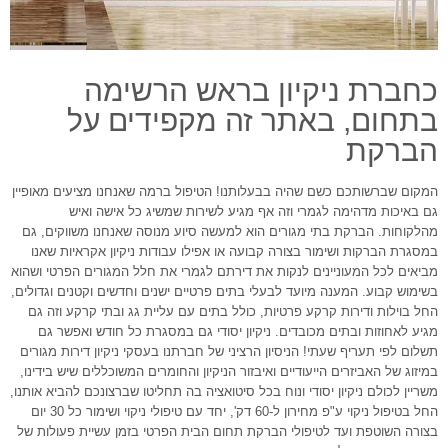
כחברת ניקיון בראש הרשימה
בתחום, באתר זה מקפידים על
הברקת
המקום שברשותכם כשם שהיה בבעלותנו! הטיפול ברמה שאנחנו מציעים מאופיין
גם באיכות מדהימה לגמרי וזה אף מגיע לשירות שמשיג כל אישה ואיש
מהלקוחות. הברקת בתי מגורים הוא למעשה סיוע מנוסה שאנחנו משווקים, גם
במסגרת הברקות ושימור בצורה קבועה או אפילו עבודות ניקיון אקראיות שאנו
מביאים לכל המעוניינים לנקות את דירתם לגמרי את חלל המגורים הפרטי ושהוא
בשימוש קבוע. המענה מיועד לבעלי בתים פרטיים ישנים וחדשים וקטנים וגדולים,
החל בוילות ודירות קרקע פרטיות, כולל בתים עם עליית גג ובתי קרקע וזה גם
מגיע לאחוזות ובתים מכובדים. ניקיון יסודי גם במסגרת כל חודש ואפשר גם
תשלום לפי תעריף שעתי! הניסיון הרציני של חברתנו בעסקי ניקיון דירות מגורים
במיזוג של האביזרים הייעודיים ואיבזור הניקיון והחומרים המשוכללים שיש בידינו,
משריין לכולם ניקיון יסודי ונוח בכל סיטואציה בה תחליטו שברצונכם להביא אותנו,
החל בטיפול ניקוי ע"פ מחירון ל-60 דק', יחד עם טיפולי ניקוי ושימור כל 30 יום
בצורה השוטפת ועד לטיפולי הברקת תחום הבית הפרטי בזמן עשיית פעולות של