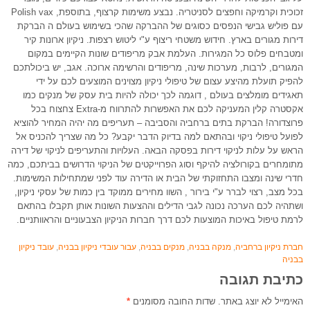
זכוכית וקרמיקה וחפצים לסניטריה. נבצע משימות קרצוף, בתוספת, Polish vax
עם פוליש גבישי הנפסים כסוגים של ההברקה שהכי בשימוש בעולם ה הברקת
דירות מגורים בארץ. חידוש משטחי ריצוף ע"י ליטוש רצפות. ניקיון ארונות קיר
ומטבחים פלוס כל המגירות. העלמת אבק מריפודים שונות הקיימים במקום
המגורים, לרבות, מערכות שינה, מריפודים והרשימה ארוכה. אגב, יש ביכולתכם
להפיק תועלת מהיצע עצום של טיפולי ניקיון מצוינים המוצעים לכם על ידי
תאגידים מומלצים בעולם , דוגמה לכך יכולה להיות בית עסק של מנקים כמו
אקסטרה קלין המעניקה לכם את האפשרות להתרווח מ-Extra צחצוח בכל
פרוצדורה! הברקת בתים ברחביה והסביבה – תעריפים מה יהיה המחיר להוציא
לפועל טיפולי ניקוי ובהתאם למה בדיוק הדבר יקבע? כל מה שצריך להכניס אל
הראש על עלות לניקוי דירות בפסקה הבאה. העלויות והתעריפים לניקוי של דירה
מתומחרים בקורולציה להיקף וסוג הפרוייקטים של הניקוי הדרושים בביתכם, כמה
חדרי שינה ומצבו התחזוקתי של הבית או הדירה עוד לפני שמתחילות המשימות.
בכל מצב, רצוי לברר ע"י בירור , השוו מחירים ממוקד בין כמות של עסקי ניקיון,
ושתהיה לכם הערכה נכונה לגבי הדילים וההצעות השונות אותן תקבלו בהתאם
לרמת טיפול באיכות המוצעות לכם דרך חברות הניקיון הצבעוניים והראוותניים.
חברת ניקיון ברחביה
,
מנקה בבניה
,
מנקים בבניה
,
עבור עובדי ניקיון בבניה
,
עובד ניקיון
בבניה
כתיבת תגובה
האימייל לא יוצג באתר.
שדות החובה מסומנים
*