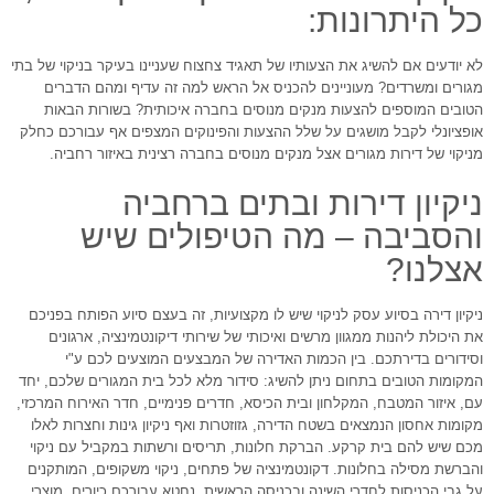
כל היתרונות:
לא יודעים אם להשיג את הצעותיו של תאגיד צחצוח שעניינו בעיקר בניקוי של בתי
מגורים ומשרדים? מעוניינים להכניס אל הראש למה זה עדיף ומהם הדברים
הטובים המוספים להצעות מנקים מנוסים בחברה איכותית? בשורות הבאות
אופציונלי לקבל מושגים על שלל ההצעות והפינוקים המצפים אף עבורכם כחלק
מניקוי של דירות מגורים אצל מנקים מנוסים בחברה רצינית באיזור רחביה.
ניקיון דירות ובתים ברחביה
והסביבה – מה הטיפולים שיש
אצלנו?
ניקיון דירה בסיוע עסק לניקוי שיש לו מקצועיות, זה בעצם סיוע הפותח בפניכם
את היכולת ליהנות ממגוון מרשים ואיכותי של שירותי דיקונטמינציה, ארגונים
וסידורים בדירתכם. בין הכמות האדירה של המבצעים המוצעים לכם ע"י
המקומות הטובים בתחום ניתן להשיג: סידור מלא לכל בית המגורים שלכם, יחד
עם, איזור המטבח, המקלחון ובית הכיסא, חדרים פנימיים, חדר האירוח המרכזי,
מקומות אחסון הנמצאים בשטח הדירה, גזוזטרות ואף ניקיון גינות וחצרות לאלו
מכם שיש להם בית קרקע. הברקת חלונות, תריסים ורשתות במקביל עם ניקוי
והברשת מסילה בחלונות. דקונטמינציה של פתחים, ניקוי משקופים, המותקנים
על גבי הכניסות לחדרי השינה ובכניסה הראשית. נחטא עבורכם כיורים, מוצרי