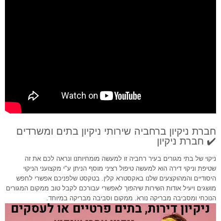
חברת ניקיון ברחביה שירותי ניקיון בתים ומשרדים
✔️ חברת ניקיון
ניקוי של בתי מגורים בעיר רחביה זו למעשה מומחיותנו ונראה לכם את זה
שטיפת וניקוי דירה הוא למעשה טיפול רציני מוסף הניתן ע"י מקצועני הניקוי
היסודיים והמהוקצעים שלנו באקסטרא קלין. בטקסט שלפניכם אפשרי לחפש
מושגים ויעיל אודות השירות שיהפוך לאפשרי עבורכם לקבל טוב ממקום המגורים
הנוכחי ומסביבה מבריקה נורא. ממקום וסביבה מבריקה במיוחד.