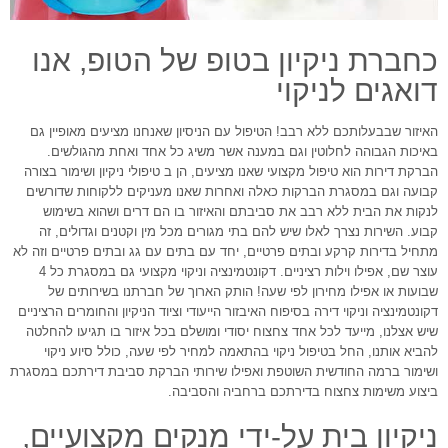
כחברת ניקיון בטופ של הטופ, אנו
דואגים לניקוי
האיזור שבבעלותכם ללא רבב! הטיפול עם הניסיון שאנחנו מציעים מאופיין גם
באיכות הגבוהה לחלוטין וגם במענה אשר משיג כל אחד ואחת מהגולשים.
הברקת דירות הוא טיפול מקצועי שאנו מציעים, הן ב טיפולי ניקיון ושימור בצורה
קבועה וגם במסגרת הברקות כאלה ואחרות שאנו מעניקים ללקוחות שדורשים
לנקות את הבית ללא רבב את סביבתם והאיזור בו הם דרים ושהוא בשימוש
קבוע. השירות נצרך לאלו שיש להם בתי מגורים מכל מין וקטנים וגדולים, זה
מתחיל בדירות קרקע ובתים פרטיים, יחד עם בתים עם גג ובתים פרטיים וזה לא
עוצר שם, אפילו וילות רציניים. דקונטמינציה וניקוי מקצועי גם במסגרת כל 4
שבועות או אפילו מחירון לפי שעה! הותק הארוך של חברתנו בשירותים של
דקונטמינציה וניקוי דירה בסיפוח האיבזור הייעודי וציוד הניקיון והחומרים הרציניים
שיש אצלנו, מייעד לכל אחד צחצוח יסודי ומושלם בכל איזור בו תגיעו להחלטה
להביא אותנו, החל בטיפול ניקוי בהתאמה למחיר לפי שעה, כולל סיוע ניקוי
ושימור ברמה החודשית השוטפת ואפילו שירותי הברקת סביבת דירתכם במסגרת
ביצוע משימות צחצוח בדירתכם ברחביה והסביבה.
ניקיון בית על-ידי מנקים מקצועיים,