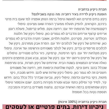
חברת ניקיון ברחביה
הזמנת ניקיון לדירה בעיר רחביה: מה ננקה בשבילכם?
ניקיון בתים פרטיים הוא למעשה טיפול ברמה הנותן אופציה למי שעם בית פרטי
ביניכם, הקוראים, להפיק תועלת ממערך העזרה שאנו מציעים: טיפולי
דקונטמינציה של מרצפות יחד עם: רחיצה ווקס, פוליש קריסטל, פעולת רענון
אריחים קרצוף אריחים והדברים לא נגמרים כאן. טיפולי ניקיון של חלונות
הכוללים: ויטרינות, סקרינים, חלונות תלויים, אשנבי תקרה והדברים לא נגמרים
כאן. שירותים של ניקיון של לכלוכים יחד עם: הסרת אבק ממזרנים, ניקיון של
לכלוכים מריפודים ובדים, ניקיון של לכלוך משטיחים והרשימה עוד ארוכה. טיפולי
ניקיון מקלחות יחד עם: ניקוי חרסינות, קרמיקה, כיור וכלים סנטיריים. טיפולים
של ניקיון של פריטים וריהוט יחד עם: ניקיון של עובש, צבע ואבק מחפצים ורהיטים
כאלה ואחרים הנמצאים בשטח הבית. שירותים של ניקיון חצרות, גנים ומרפסות
שנכלל בהם: גיזום וניקוי, לנקות שולחנות וכיסאות חוץ, רחיצה של משטחים
חיצוניים וזה לא נגמר כאן. טיפולי ניקיון שידות שיש להם: חידוש מטבח, ניקוי
מיטות, ניקוי בוידעם וכדומה. טיפולי ניקיון, צביעה שבדרך כלל נכלל בהם: חידוש
קיר, לסייד קיר וסילוק כתמי עובש ופטרת מקירות ביתכם. ישנם אינספור טיפולי
ניקיון שמתאימים ברמה האישית עבורכם. צחצוח משרדים ברחביה והסביבה:
תוספת נקיות בכל תוספת!
חברת ניקיון ברחביה (100% איכות)