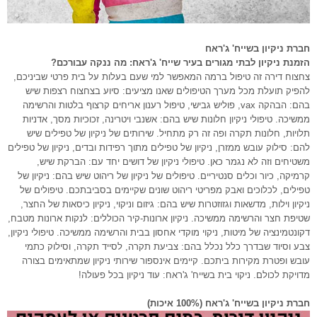
חברת ניקיון בשייח' ג'ראח
הזמנת ניקיון לבתי מגורים בעיר שייח' ג'ראח: מה ננקה עבורכם?
צחצוח דירה זה טיפול ברמה המאפשר למי שעם בעלות על בית פרטי שביניכם,
להפיק תועלת מכל מערך הטיפולים שאנו מציעים: סיוע בצחצוח רצפות שיש
בהם: הבהקה vax, פוליש גבישי, טיפול רענון אריחים קרצוף בלטות והרשימה
ממשיכה. טיפולי ניקיון חלונות שיש בהם: אשנבי ויטרינה, זכוכיות מסך, אדניות
תלויות, חלונות תקרה ופה זה רק מתחיל. שירותים של ניקיון של טפילים שיש
להם: סילוק עובש ממזרן, ניקיון של טפילים מתוך רפידות ובדים, ניקיון של טפילים
משטיחים וזה לא נגמר כאן. טיפולי ניקיון של דושים יחד עם: הברקת שיש,
קרמיקה, כיור וכלים סנטיריים. טיפולים של ניקיון של ריהוט שיש בהם: ניקיון של
טפילים, לכלוכים ואבק מפריטי ריהוט שונים שקיימים בסביבתכם. טיפולים של
ניקיון וילות, מדשאות וגזוזטרות שיש בהם: גיזום וניקוי, ניקיון כיסאות של החצר,
שטיפת חצר והרשימה ממשיכה. ניקיון ארונות-קיר הכוללים: לנקות ארונות מטבח,
דקונטמינציה של מיטות, ניקוי מוקדי אחסון בבית והרשימה ממשיכה. טיפולי ניקיון,
צבע וסיוד שבדרך כלל נכלל בהם: צביעת תקרה, לסייד תקרה, וסילוק כתמי
עובש ופטרת מקירות ביתכם. קיימים אינספור שירותי ניקיון שמתאימים בצורה
מדויקת לכולם. ניקוי בית בשייח' ג'ראח: עוד ניקיון בכל פעולה!
חברת ניקיון בשייח' ג'ראח (100% איכות)