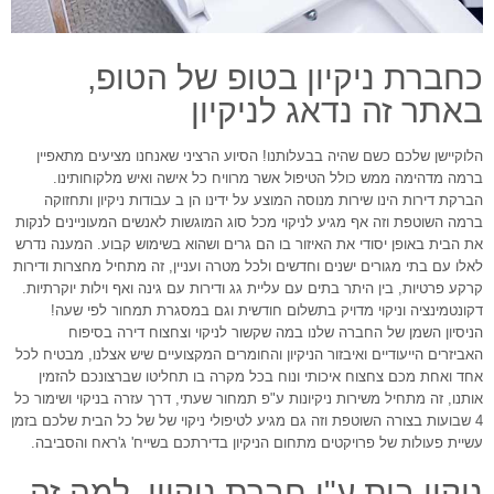
כחברת ניקיון בטופ של הטופ,
באתר זה נדאג לניקיון
הלוקיישן שלכם כשם שהיה בבעלותנו! הסיוע הרציני שאנחנו מציעים מתאפיין
ברמה מדהימה ממש כולל הטיפול אשר מרוויח כל אישה ואיש מלקוחותינו.
הברקת דירות הינו שירות מנוסה המוצע על ידינו הן ב עבודות ניקיון ותחזוקה
ברמה השוטפת וזה אף מגיע לניקוי מכל סוג המוגשות לאנשים המעוניינים לנקות
את הבית באופן יסודי את האיזור בו הם גרים ושהוא בשימוש קבוע. המענה נדרש
לאלו עם בתי מגורים ישנים וחדשים ולכל מטרה ועניין, זה מתחיל מחצרות ודירות
קרקע פרטיות, בין היתר בתים עם עליית גג ודירות עם גינה ואף וילות יוקרתיות.
דקונטמינציה וניקוי מדויק בתשלום חודשית וגם במסגרת תמחור לפי שעה!
הניסיון השמן של החברה שלנו במה שקשור לניקוי וצחצוח דירה בסיפוח
האביזרים הייעודיים ואיבזור הניקיון והחומרים המקצועיים שיש אצלנו, מבטיח לכל
אחד ואחת מכם צחצוח איכותי ונוח בכל מקרה בו תחליטו שברצונכם להזמין
אותנו, זה מתחיל משירות ניקיונות ע"פ תמחור שעתי, דרך עזרה בניקוי ושימור כל
4 שבועות בצורה השוטפת וזה גם מגיע לטיפולי ניקוי של של כל הבית שלכם בזמן
עשיית פעולות של פרויקטים מתחום הניקיון בדירתכם בשייח' ג'ראח והסביבה.
ניקוי בית ע"י חברת ניקיון, למה זה