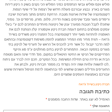
פוליש ווקס ופוליש גבישי הנתפסים כמיני הפוליש הכי נקנים בשוק ה ניקיון דירות
מגורים בארץ. נבצע עבורכם פעולת חידוש של רצפות על ידי שיוף רצפות.
דקונטמינציה של שידות וארונות מטבח. הרחקת כתמים מתוך מערכות ישיבה
וריפודים מעור ומבד שקיימים בשטח הדירה, פלוס, מזרון, מריפודים וכו'. נוסיף,
שתוכלו לקבל הטבות ממערך ענק של ניקיונות מיוחדים המחכים לכם ע"י בעלי
עסקים מומלצים בתחום דוגמת חברת ניקיון אקסטרה קלין הנותנת לכם את
האופציה להתרווח מאף יותר דקונטמינציה בכל הזמנה! ניקיון משרדים בשייח'
ג'ראח – תגית מחיר מהו המחיר הממוצע להזמין משימות דקונטמינציה ובהתאם
למה הדבר יקבע? כל אשר חייב להכניס אל הראש על תעריף של לניקיון בתי
מגורים בפסקה הבאה. התמחורים לניקיון בתים מוחלטים ע"פ סוג והיקף
הפרוייקטים של הניקוי או החיטוי הויטאליים במקום, מס' חדרי שינה והאם מטופח
הבית או הדירה טרם תחילת המשימות. בכל המקרים, חכם יהיה לברר עם ניתוח
,לכו להשוות עלויות ושזה יהיה נקודתי בין מספר חברות ניקיון, ולבחון את
התעריפים והדילים השונים שתשיגו לפי ובהתאמה לרמת הטיפול והשירות שיוצעו
עבורכם באמצעות העסקים שמצויים היום.
חברת ניקיון בשייח' ג'ראח
כתיבת תגובה
האימייל לא יוצג באתר.
שדות החובה מסומנים
*
התגובה שלך
*