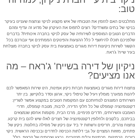
טוב:
מתלבטים האם להזמין את הטבותיו של איש מקצוע לניקוי וצחצוח שעניינו בעיקר
בניקוי של בתים ומשרדים? רוצים לתפוס את העיקרון של מדוע זה עדיף ומהם
הדברים הטובים המוספים לשירותיה של עסק לניקוי בחברה איכותית? בדברים
שלפניכם תוכלו להיחשף ל כלל ההצעות והפינוקים הממתינים אף עבורכם בכל
הקשור לשירות ניקיונות דירות מגורים באמצעות בית עסק לניקוי בחברה מוצלחת
בעיר שייח' ג'ראח.
ניקיון של דירה בשייח' ג'ראח – מה
אנו מציעים?
צחצוח דירות מגורים באמצעות חברות ניקיון אמינות, הינו שירות המאפשר לכם
ליהנות ממערך מומלץ ויעיל של טיפולי ניקוי, ארגון וסדר בלוקיישן. בין יתר
השירותים המוצגים לנוחיותכם עם המקומות הטובים במקצוע אפשר לשריין:
דקונטמינציה קומפלט של כל חלקי הדירה, לרבות, מטבח קומפלט, חדרי
האמבט והשירותים, חדרים פנימיים, מרכז הבית, מקומות אחסון שנמצאים
בביתכם, בלקונים ולחלופין דקונטמינציה של חצרים לאלו שיש להם בית קרקע.
צחצוח צהרים, תריסים ורשתות יד ביד עם ניקיון של מסילה בחלונות. ניקיון של
פתחים, מזוזות המצויים על גבי דלתות הכניסה לחדרים ובכניסה הראשית. ניקוי
כיורים, קרמיקות, חרסינות וכלים סניטריים. נבצע שירותים של קרצוף, כולל,